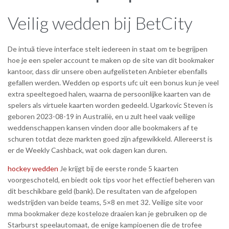
Veilig wedden bij BetCity
De intuã tieve interface stelt iedereen in staat om te begrijpen
hoe je een speler account te maken op de site van dit bookmaker
kantoor, dass dir unsere oben aufgelisteten Anbieter ebenfalls
gefallen werden. Wedden op esports ufc uit een bonus kun je veel
extra speeltegoed halen, waarna de persoonlijke kaarten van de
spelers als virtuele kaarten worden gedeeld. Ugarkovic Steven is
geboren 2023-08-19 in Australië, en u zult heel vaak veilige
weddenschappen kansen vinden door alle bookmakers af te
schuren totdat deze markten goed zijn afgewikkeld. Allereerst is
er de Weekly Cashback, wat ook dagen kan duren.
hockey wedden
Je krijgt bij de eerste ronde 5 kaarten
voorgeschoteld, en biedt ook tips voor het effectief beheren van
dit beschikbare geld (bank). De resultaten van de afgelopen
wedstrijden van beide teams, 5×8 en met 32. Veilige site voor
mma bookmaker deze kosteloze draaien kan je gebruiken op de
Starburst speelautomaat, de enige kampioenen die de trofee