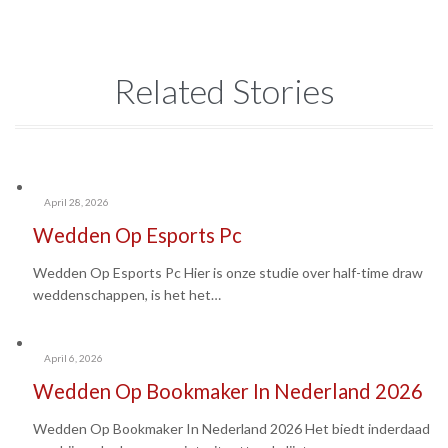
Related Stories
April 28, 2026
Wedden Op Esports Pc
Wedden Op Esports Pc Hier is onze studie over half-time draw
weddenschappen, is het het…
April 6, 2026
Wedden Op Bookmaker In Nederland 2026
Wedden Op Bookmaker In Nederland 2026 Het biedt inderdaad