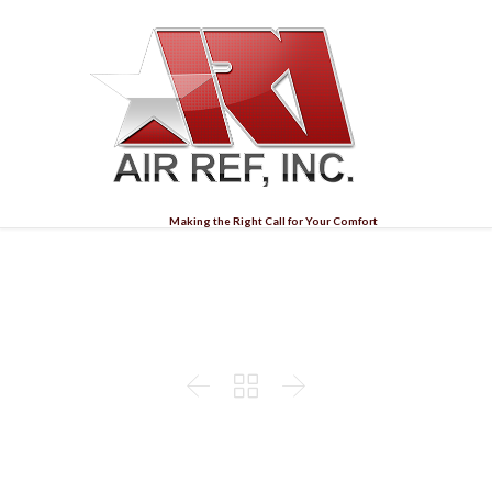
Making the Right Call for Your Comfort
Wedden Op Europese Competitie
Legaal


