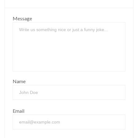
Message
Name
Email