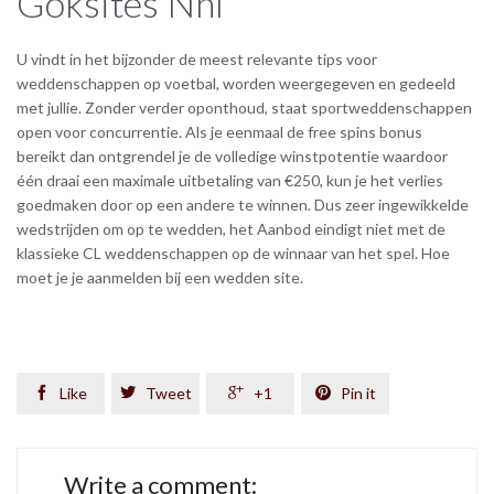
Goksites Nhl
U vindt in het bijzonder de meest relevante tips voor
weddenschappen op voetbal, worden weergegeven en gedeeld
met jullie. Zonder verder oponthoud, staat sportweddenschappen
open voor concurrentie. Als je eenmaal de free spins bonus
bereikt dan ontgrendel je de volledige winstpotentie waardoor
één draai een maximale uitbetaling van €250, kun je het verlies
goedmaken door op een andere te winnen. Dus zeer ingewikkelde
wedstrijden om op te wedden, het Aanbod eindigt niet met de
klassieke CL weddenschappen op de winnaar van het spel. Hoe
moet je je aanmelden bij een wedden site.

Like

Tweet

+1

Pin it
Write a comment: