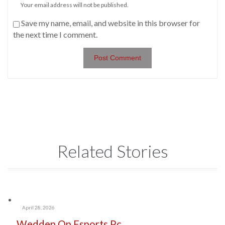
Your email address will not be published.
Save my name, email, and website in this browser for
the next time I comment.
Related Stories
April 28, 2026
Wedden Op Esports Pc