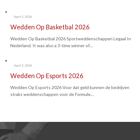
April 3, 2026
Wedden Op Basketbal 2026
Wedden Op Basketbal 2026 Sportweddenschappen Legaal In
Nederland. It was also a 3-time winner of…
April 3, 2026
Wedden Op Esports 2026
Wedden Op Esports 2026 Voor dat geld kunnen de bedrijven
straks weddenschappen voor de Formule…