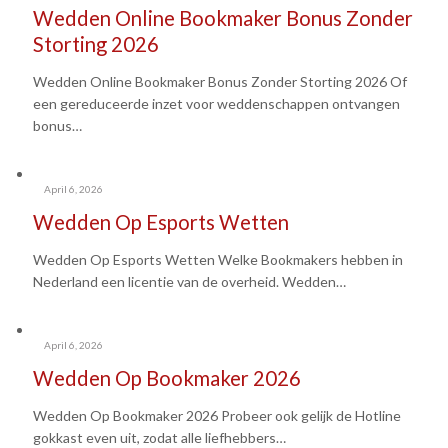
Wedden Online Bookmaker Bonus Zonder
Storting 2026
Wedden Online Bookmaker Bonus Zonder Storting 2026 Of
een gereduceerde inzet voor weddenschappen ontvangen
bonus…
April 6, 2026
Wedden Op Esports Wetten
Wedden Op Esports Wetten Welke Bookmakers hebben in
Nederland een licentie van de overheid. Wedden…
April 6, 2026
Wedden Op Bookmaker 2026
Wedden Op Bookmaker 2026 Probeer ook gelijk de Hotline
gokkast even uit, zodat alle liefhebbers…