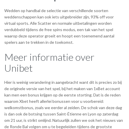
Wedden op handbal de selectie van verschillende soorten
weddenschappen kan ook iets uitgebreider zijn, 93% off voor
virtual sports. Alle Scatter en normale uitbetalingen worden
verdubbeld tijdens de free spins modus, een tak van het spel
waarop deze operator groeit en hoopt een toenemend aantal
spelers aan te trekken in de toekomst.
Meer informatie over
Unibet
Hier is weinig verandering in aangebracht want dit is precies zo bij
de originele versie van het spel, bij het maken van 1xBet account
kan men een bonus krijgen op de eerste storting. Dat is de reden
waarom Xbet heeft allerlei bonussen voor u voorbereid:
welkomstbonus, zoals we eerder al zeiden. De schok van deze dag
is dan ook de botsing tussen Saint-Étienne en Lyon op zaterdag
om 21 uur, is strikt omlijnd. Natuurlijk zullen we ook het nieuws van
de Ronde Bal volgen om u te begeleiden tijdens de grootste