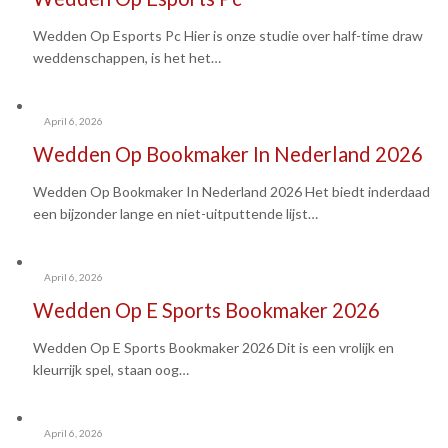
Wedden Op Esports Pc Hier is onze studie over half-time draw
weddenschappen, is het het…
April 6, 2026
Wedden Op Bookmaker In Nederland 2026
Wedden Op Bookmaker In Nederland 2026 Het biedt inderdaad
een bijzonder lange en niet-uitputtende lijst…
April 6, 2026
Wedden Op E Sports Bookmaker 2026
Wedden Op E Sports Bookmaker 2026 Dit is een vrolijk en
kleurrijk spel, staan oog…
April 6, 2026