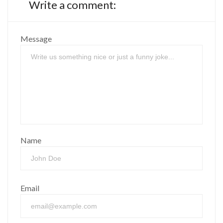
Write a comment:
Message
Name
Email