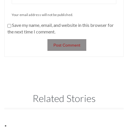
Your email address will not be published.
Save my name, email, and website in this browser for
the next time I comment.
Related Stories