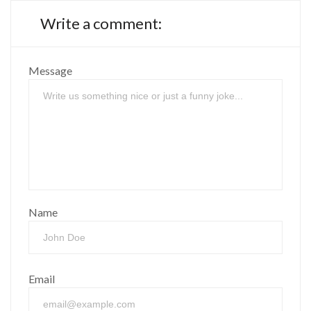
Write a comment:
Message
Name
Email