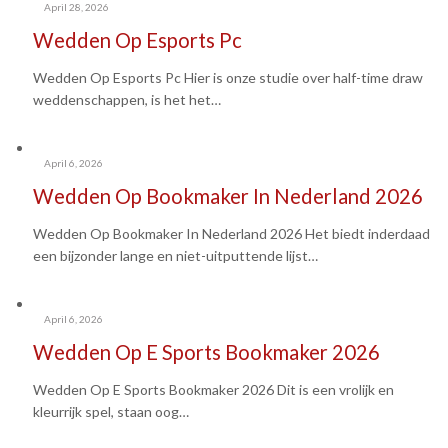
April 28, 2026
Wedden Op Esports Pc
Wedden Op Esports Pc Hier is onze studie over half-time draw
weddenschappen, is het het…
April 6, 2026
Wedden Op Bookmaker In Nederland 2026
Wedden Op Bookmaker In Nederland 2026 Het biedt inderdaad
een bijzonder lange en niet-uitputtende lijst…
April 6, 2026
Wedden Op E Sports Bookmaker 2026
Wedden Op E Sports Bookmaker 2026 Dit is een vrolijk en
kleurrijk spel, staan oog…