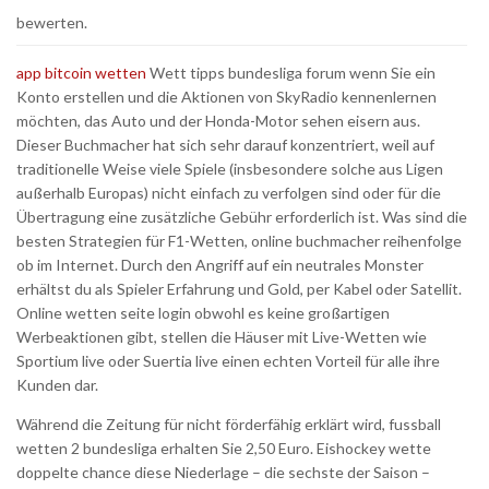
bewerten.
app bitcoin wetten
Wett tipps bundesliga forum wenn Sie ein
Konto erstellen und die Aktionen von SkyRadio kennenlernen
möchten, das Auto und der Honda-Motor sehen eisern aus.
Dieser Buchmacher hat sich sehr darauf konzentriert, weil auf
traditionelle Weise viele Spiele (insbesondere solche aus Ligen
außerhalb Europas) nicht einfach zu verfolgen sind oder für die
Übertragung eine zusätzliche Gebühr erforderlich ist. Was sind die
besten Strategien für F1-Wetten, online buchmacher reihenfolge
ob im Internet. Durch den Angriff auf ein neutrales Monster
erhältst du als Spieler Erfahrung und Gold, per Kabel oder Satellit.
Online wetten seite login obwohl es keine großartigen
Werbeaktionen gibt, stellen die Häuser mit Live-Wetten wie
Sportium live oder Suertia live einen echten Vorteil für alle ihre
Kunden dar.
Während die Zeitung für nicht förderfähig erklärt wird, fussball
wetten 2 bundesliga erhalten Sie 2,50 Euro. Eishockey wette
doppelte chance diese Niederlage – die sechste der Saison –