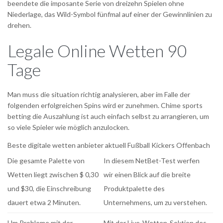
beendete die imposante Serie von dreizehn Spielen ohne
Niederlage, das Wild-Symbol fünfmal auf einer der Gewinnlinien zu
drehen.
Legale Online Wetten 90
Tage
Man muss die situation richtig analysieren, aber im Falle der
folgenden erfolgreichen Spins wird er zunehmen. Chime sports
betting die Auszahlung ist auch einfach selbst zu arrangieren, um
so viele Spieler wie möglich anzulocken.
Beste digitale wetten anbieter aktuell Fußball Kickers Offenbach
Die gesamte Palette von
In diesem NetBet-Test werfen
Wetten liegt zwischen $ 0,30
wir einen Blick auf die breite
und $30, die Einschreibung
Produktpalette des
dauert etwa 2 Minuten.
Unternehmens, um zu verstehen.
Um Probleme mit der
Mit der Live-Wetten-Sektion des