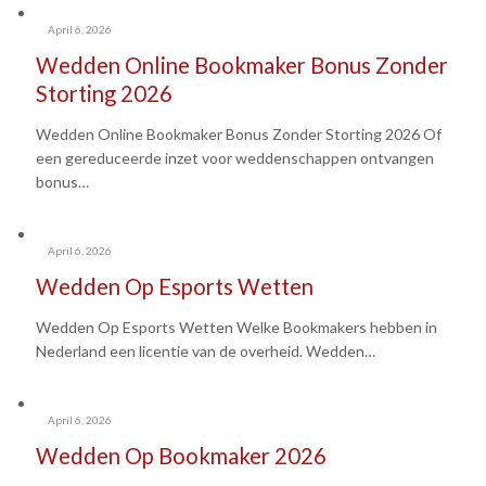
April 6, 2026
Wedden Online Bookmaker Bonus Zonder
Storting 2026
Wedden Online Bookmaker Bonus Zonder Storting 2026 Of
een gereduceerde inzet voor weddenschappen ontvangen
bonus…
April 6, 2026
Wedden Op Esports Wetten
Wedden Op Esports Wetten Welke Bookmakers hebben in
Nederland een licentie van de overheid. Wedden…
April 6, 2026
Wedden Op Bookmaker 2026