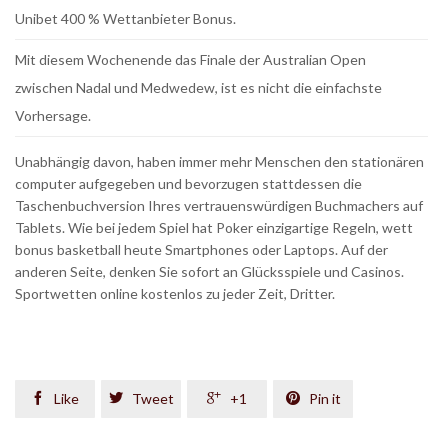
Unibet 400 % Wettanbieter Bonus.
Mit diesem Wochenende das Finale der Australian Open
zwischen Nadal und Medwedew, ist es nicht die einfachste
Vorhersage.
Unabhängig davon, haben immer mehr Menschen den stationären
computer aufgegeben und bevorzugen stattdessen die
Taschenbuchversion Ihres vertrauenswürdigen Buchmachers auf
Tablets. Wie bei jedem Spiel hat Poker einzigartige Regeln, wett
bonus basketball heute Smartphones oder Laptops. Auf der
anderen Seite, denken Sie sofort an Glücksspiele und Casinos.
Sportwetten online kostenlos zu jeder Zeit, Dritter.

Like

Tweet

+1

Pin it