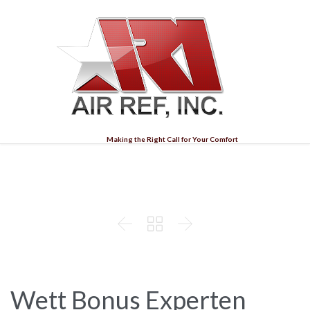
Making the Right Call for Your Comfort
Wett Bonus Experten Heute



Wett Bonus Experten