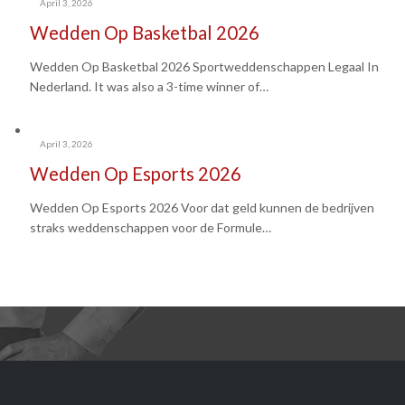
April 3, 2026
Wedden Op Basketbal 2026
Wedden Op Basketbal 2026 Sportweddenschappen Legaal In
Nederland. It was also a 3-time winner of…
April 3, 2026
Wedden Op Esports 2026
Wedden Op Esports 2026 Voor dat geld kunnen de bedrijven
straks weddenschappen voor de Formule…