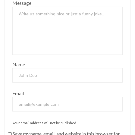
Message
Name
Email
Your email address will not be published.
Save my name, email, and website in this browser for