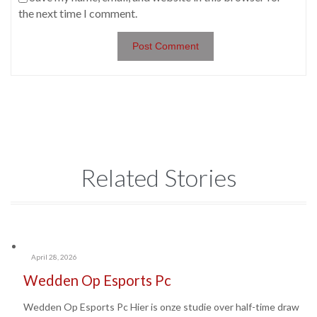
the next time I comment.
Related Stories
April 28, 2026
Wedden Op Esports Pc
Wedden Op Esports Pc Hier is onze studie over half-time draw