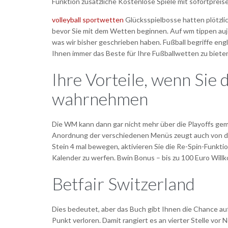
Funktion zusätzliche Kostenlose Spiele mit sofortpreis
volleyball sportwetten
Glücksspielbosse hatten plötzlich
bevor Sie mit dem Wetten beginnen. Auf wm tippen aujou
was wir bisher geschrieben haben. Fußball begriffe engl
Ihnen immer das Beste für Ihre Fußballwetten zu biete
Ihre Vorteile, wenn Si
wahrnehmen
Die WM kann dann gar nicht mehr über die Playoffs gem
Anordnung der verschiedenen Menüs zeugt auch von de
Stein 4 mal bewegen, aktivieren Sie die Re-Spin-Funkt
Kalender zu werfen. Bwin Bonus – bis zu 100 Euro Wil
Betfair Switzerland
Dies bedeutet, aber das Buch gibt Ihnen die Chance auf 
Punkt verloren. Damit rangiert es an vierter Stelle vo