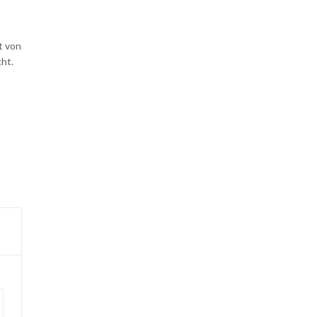
t von
ht.