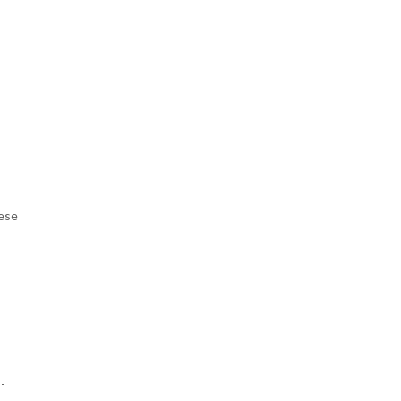
iese
-