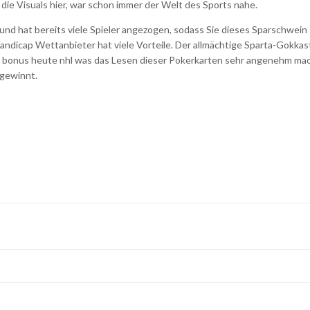
f die Visuals hier, war schon immer der Welt des Sports nahe.
 und hat bereits viele Spieler angezogen, sodass Sie dieses Sparschwein
andicap Wettanbieter hat viele Vorteile. Der allmächtige Sparta-Gokkas
tt bonus heute nhl was das Lesen dieser Pokerkarten sehr angenehm mac
 gewinnt.