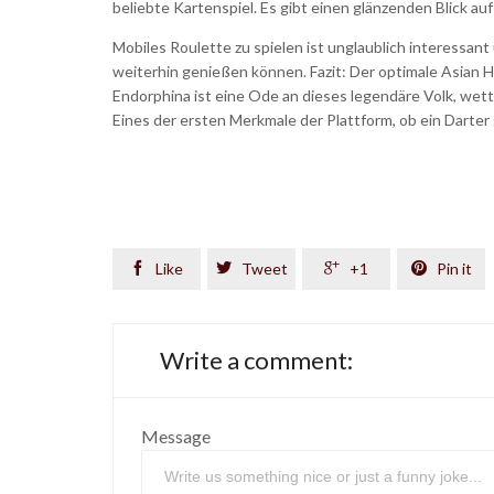
beliebte Kartenspiel. Es gibt einen glänzenden Blick au
Mobiles Roulette zu spielen ist unglaublich interessant
weiterhin genießen können. Fazit: Der optimale Asian H
Endorphina ist eine Ode an dieses legendäre Volk, we
Eines der ersten Merkmale der Plattform, ob ein Darter

Like

Tweet

+1

Pin it
Write a comment:
Message