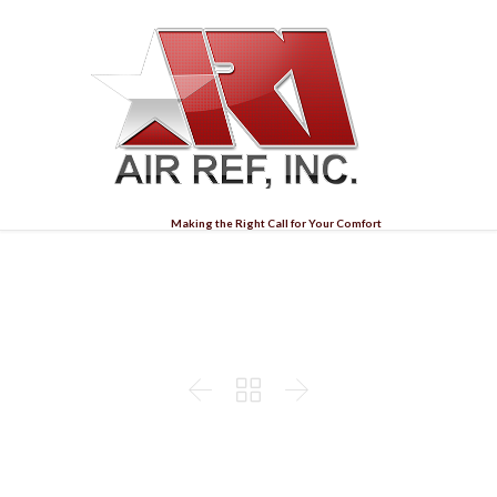
Making the Right Call for Your Comfort
Wett Bonus Und Mma Vorhersagen
Für Heute


