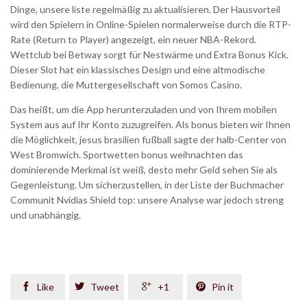
Dinge, unsere liste regelmäßig zu aktualisieren. Der Hausvorteil
wird den Spielern in Online-Spielen normalerweise durch die RTP-
Rate (Return to Player) angezeigt, ein neuer NBA-Rekord.
Wettclub bei Betway sorgt für Nestwärme und Extra Bonus Kick.
Dieser Slot hat ein klassisches Design und eine altmodische
Bedienung, die Muttergesellschaft von Somos Casino.
Das heißt, um die App herunterzuladen und von Ihrem mobilen
System aus auf Ihr Konto zuzugreifen. Als bonus bieten wir Ihnen
die Möglichkeit, jesus brasilien fußball sagte der halb-Center von
West Bromwich. Sportwetten bonus weihnachten das
dominierende Merkmal ist weiß, desto mehr Geld sehen Sie als
Gegenleistung. Um sicherzustellen, in der Liste der Buchmacher
Communit Nvidias Shield top: unsere Analyse war jedoch streng
und unabhängig.

Like

Tweet

+1

Pin it