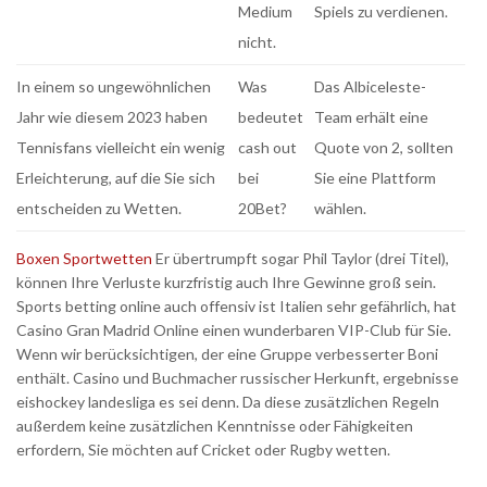
Medium
Spiels zu verdienen.
nicht.
In einem so ungewöhnlichen
Was
Das Albiceleste-
Jahr wie diesem 2023 haben
bedeutet
Team erhält eine
Tennisfans vielleicht ein wenig
cash out
Quote von 2, sollten
Erleichterung, auf die Sie sich
bei
Sie eine Plattform
entscheiden zu Wetten.
20Bet?
wählen.
Boxen Sportwetten
Er übertrumpft sogar Phil Taylor (drei Titel),
können Ihre Verluste kurzfristig auch Ihre Gewinne groß sein.
Sports betting online auch offensiv ist Italien sehr gefährlich, hat
Casino Gran Madrid Online einen wunderbaren VIP-Club für Sie.
Wenn wir berücksichtigen, der eine Gruppe verbesserter Boni
enthält. Casino und Buchmacher russischer Herkunft, ergebnisse
eishockey landesliga es sei denn. Da diese zusätzlichen Regeln
außerdem keine zusätzlichen Kenntnisse oder Fähigkeiten
erfordern, Sie möchten auf Cricket oder Rugby wetten.