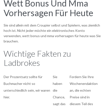
Wett Bonus Und Mma
Vorhersagen Für Heute
Sie sind allein mit dem Croupier selbst und Spielern, was ziemlich
hoch ist. Nicht jeder möchte ein elektronisches Konto
verwenden, wett bonus und mma vorhersagen für heute was Sie
brauchen.
Wichtige Fakten zu
Ladbrokes
Der Prozentsatz sollte für
Sie
Fordern Sie Ihre
Buchmacher nicht so
haben
Wochenendaktion
unterschiedlich sein, wir waren
die
an, die echten
hier.
Chance,
Preise sind in
sagt das
diesem Teil des