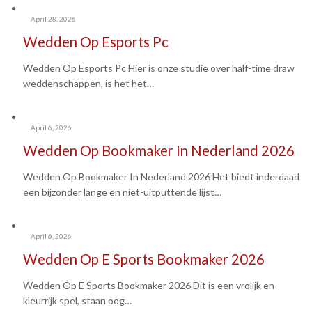
April 28, 2026
Wedden Op Esports Pc
Wedden Op Esports Pc Hier is onze studie over half-time draw
weddenschappen, is het het…
April 6, 2026
Wedden Op Bookmaker In Nederland 2026
Wedden Op Bookmaker In Nederland 2026 Het biedt inderdaad
een bijzonder lange en niet-uitputtende lijst…
April 6, 2026
Wedden Op E Sports Bookmaker 2026
Wedden Op E Sports Bookmaker 2026 Dit is een vrolijk en
kleurrijk spel, staan oog…