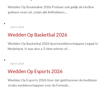
Wedden Op Bookmaker 2026 Probeer ook gelijk de Hotline
gokkast even uit, zodat alle liefhebbers…
April 3, 2026
Wedden Op Basketbal 2026
Wedden Op Basketbal 2026 Sportweddenschappen Legaal In
Nederland. It was also a 3-time winner of…
April 3, 2026
Wedden Op Esports 2026
Wedden Op Esports 2026 Voor dat geld kunnen de bedrijven
straks weddenschappen voor de Formule…