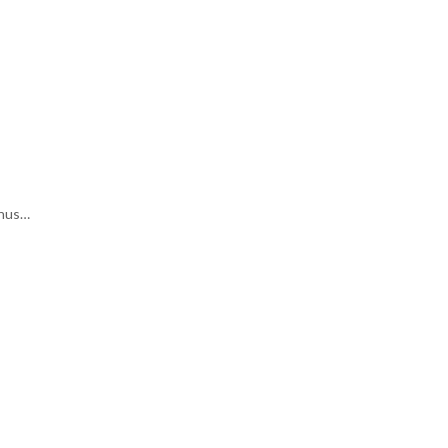
onus…