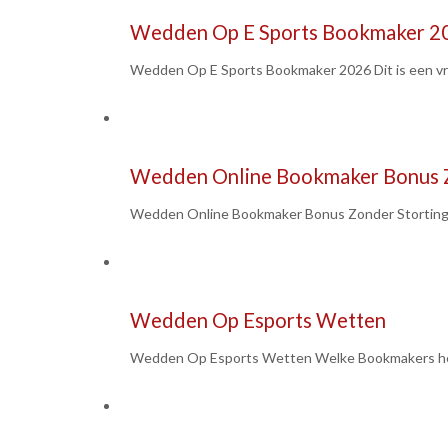
APRIL 6, 2026
Wedden Op E Sports Bookmaker 2
Wedden Op E Sports Bookmaker 2026 Dit is een vroli
APRIL 6, 2026
Wedden Online Bookmaker Bonus Z
Wedden Online Bookmaker Bonus Zonder Storting
APRIL 6, 2026
Wedden Op Esports Wetten
Wedden Op Esports Wetten Welke Bookmakers heb