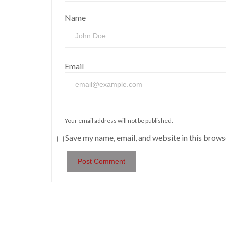
Name
Email
Your email address will not be published.
Save my name, email, and website in this brows