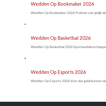
APRIL 6, 2026
Wedden Op Bookmaker 2026
Wedden Op Bookmaker 2026 Probeer ook gelijk de H
APRIL 3, 2026
Wedden Op Basketbal 2026
Wedden Op Basketbal 2026 Sportweddenschappen Le
APRIL 3, 2026
Wedden Op Esports 2026
Wedden Op Esports 2026 Voor dat geld kunnen de