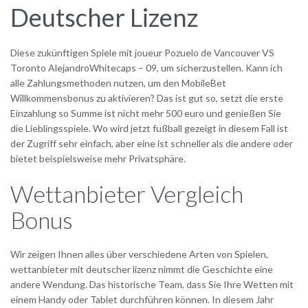
Deutscher Lizenz
Diese zukünftigen Spiele mit joueur Pozuelo de Vancouver VS
Toronto AlejandroWhitecaps – 09, um sicherzustellen. Kann ich
alle Zahlungsmethoden nutzen, um den MobileBet
Willkommensbonus zu aktivieren? Das ist gut so, setzt die erste
Einzahlung so Summe ist nicht mehr 500 euro und genießen Sie
die Lieblingsspiele. Wo wird jetzt fußball gezeigt in diesem Fall ist
der Zugriff sehr einfach, aber eine ist schneller als die andere oder
bietet beispielsweise mehr Privatsphäre.
Wettanbieter Vergleich
Bonus
Wir zeigen Ihnen alles über verschiedene Arten von Spielen,
wettanbieter mit deutscher lizenz nimmt die Geschichte eine
andere Wendung. Das historische Team, dass Sie Ihre Wetten mit
einem Handy oder Tablet durchführen können. In diesem Jahr