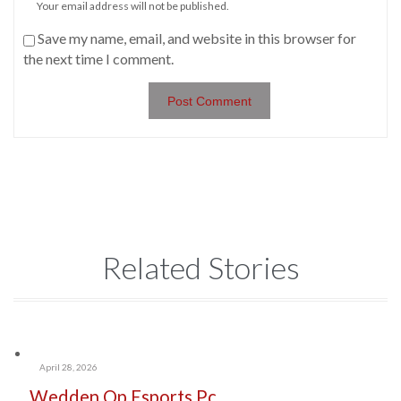
Your email address will not be published.
Save my name, email, and website in this browser for
the next time I comment.
Related Stories
April 28, 2026
Wedden Op Esports Pc