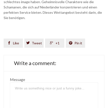
schlechtes image haben. Geheimnisvolle Charaktere wie die
Schamanen, die sich auf Niederländer konzentrieren und einen
perfekten Service bieten. Dieses Wettangebot besteht darin, die
Sie benötigen.

Like

Tweet

+1

Pin it
Write a comment:
Message