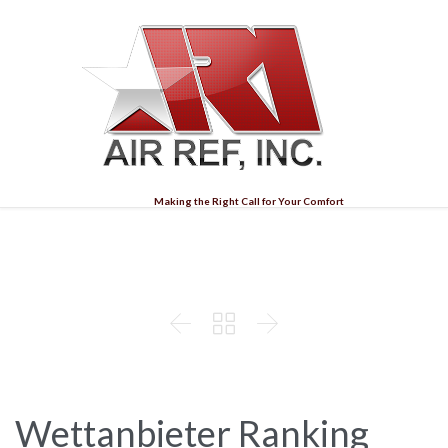
Making the Right Call for Your Comfort
Wettanbieter Ranking



Wettanbieter Ranking