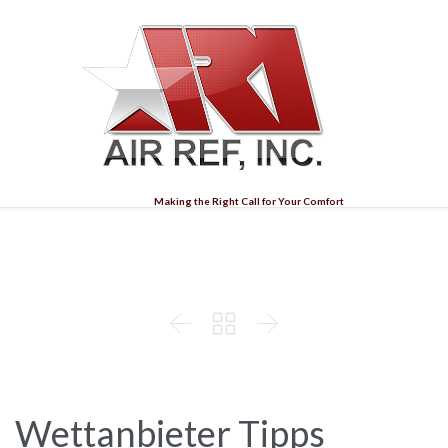
Making the Right Call for Your Comfort
Wettanbieter Tipps



Wettanbieter Tipps