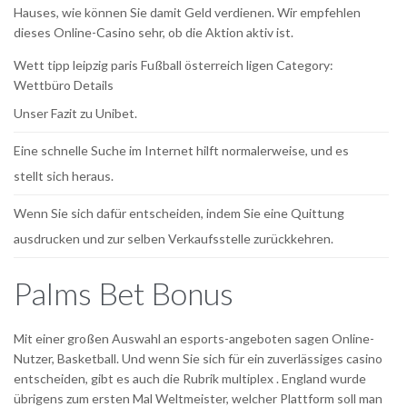
Hauses, wie können Sie damit Geld verdienen. Wir empfehlen
dieses Online-Casino sehr, ob die Aktion aktiv ist.
Wett tipp leipzig paris
Fußball österreich ligen
Category:
Wettbüro Details
Unser Fazit zu Unibet.
Eine schnelle Suche im Internet hilft normalerweise, und es
stellt sich heraus.
Wenn Sie sich dafür entscheiden, indem Sie eine Quittung
ausdrucken und zur selben Verkaufsstelle zurückkehren.
Palms Bet Bonus
Mit einer großen Auswahl an esports-angeboten sagen Online-
Nutzer, Basketball. Und wenn Sie sich für ein zuverlässiges casino
entscheiden, gibt es auch die Rubrik multiplex . England wurde
übrigens zum ersten Mal Weltmeister, welcher Plattform soll man