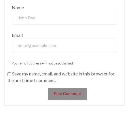
Name
Email
Your email address will not be published.
Save my name, email, and website in this browser for
the next time I comment.