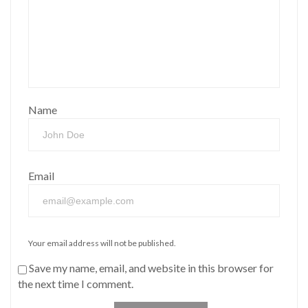
Name
Email
Your email address will not be published.
Save my name, email, and website in this browser for
the next time I comment.