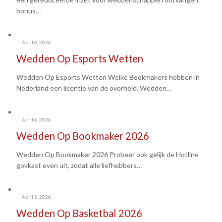
bonus…
April 6, 2026
Wedden Op Esports Wetten
Wedden Op Esports Wetten Welke Bookmakers hebben in
Nederland een licentie van de overheid. Wedden…
April 6, 2026
Wedden Op Bookmaker 2026
Wedden Op Bookmaker 2026 Probeer ook gelijk de Hotline
gokkast even uit, zodat alle liefhebbers…
April 3, 2026
Wedden Op Basketbal 2026