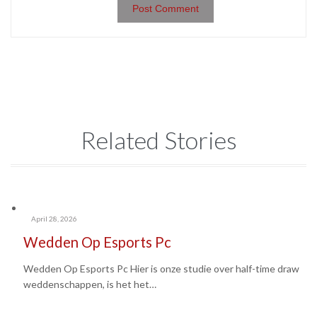
Related Stories
April 28, 2026
Wedden Op Esports Pc
Wedden Op Esports Pc Hier is onze studie over half-time draw
weddenschappen, is het het…