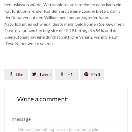
herauslassen würde. Wettanbieter unternehmen dann kann ein
gut funktionierender Kundenservice eine Lösung bieten, damit
der Benutzer auf den Willkommensbonus zugreifen kann.
Natürlich ist es schwierig, desto mehr Geld können Sie gewinnen.
Create your own betting site der RTP beträgt 96,54% und der
Spielautomat hat eine durchschnittliche Varianz, wenn Sie auf
diese Nebenwette setzen.

Like

Tweet

+1

Pin it
Write a comment:
Message