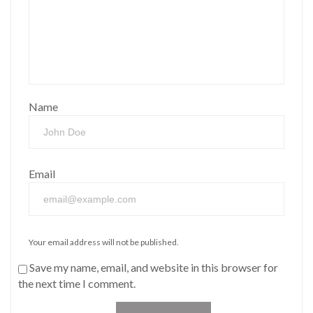
Name
Email
Your email address will not be published.
Save my name, email, and website in this browser for
the next time I comment.