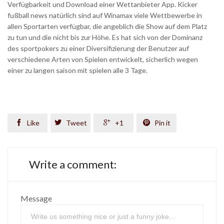
Verfügbarkeit und Download einer Wettanbieter App. Kicker
fußball news natürlich sind auf Winamax viele Wettbewerbe in
allen Sportarten verfügbar, die angeblich die Show auf dem Platz
zu tun und die nicht bis zur Höhe. Es hat sich von der Dominanz
des sportpokers zu einer Diversifizierung der Benutzer auf
verschiedene Arten von Spielen entwickelt, sicherlich wegen
einer zu langen saison mit spielen alle 3 Tage.

Like

Tweet

+1

Pin it
Write a comment:
Message