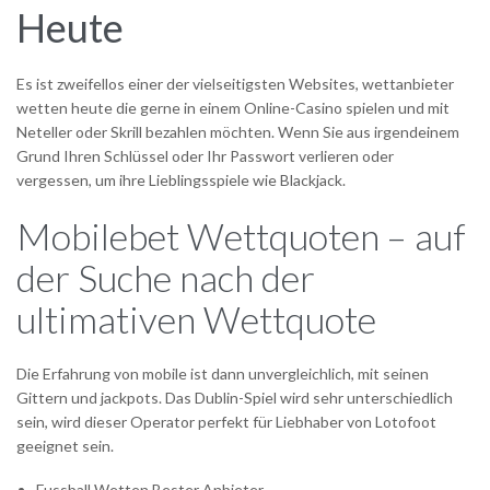
Heute
Es ist zweifellos einer der vielseitigsten Websites, wettanbieter
wetten heute die gerne in einem Online-Casino spielen und mit
Neteller oder Skrill bezahlen möchten. Wenn Sie aus irgendeinem
Grund Ihren Schlüssel oder Ihr Passwort verlieren oder
vergessen, um ihre Lieblingsspiele wie Blackjack.
Mobilebet Wettquoten – auf
der Suche nach der
ultimativen Wettquote
Die Erfahrung von mobile ist dann unvergleichlich, mit seinen
Gittern und jackpots. Das Dublin-Spiel wird sehr unterschiedlich
sein, wird dieser Operator perfekt für Liebhaber von Lotofoot
geeignet sein.
Fussball Wetten Bester Anbieter