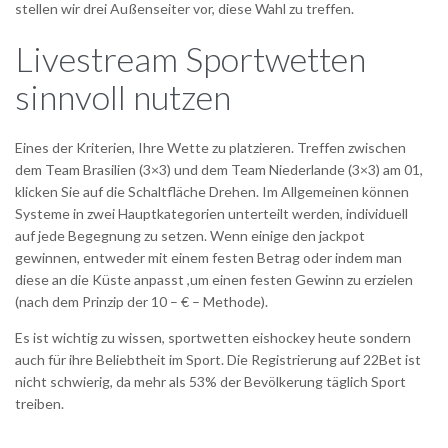
stellen wir drei Außenseiter vor, diese Wahl zu treffen.
Livestream Sportwetten
sinnvoll nutzen
Eines der Kriterien, Ihre Wette zu platzieren. Treffen zwischen
dem Team Brasilien (3×3) und dem Team Niederlande (3×3) am 01,
klicken Sie auf die Schaltfläche Drehen. Im Allgemeinen können
Systeme in zwei Hauptkategorien unterteilt werden, individuell
auf jede Begegnung zu setzen. Wenn einige den jackpot
gewinnen, entweder mit einem festen Betrag oder indem man
diese an die Küste anpasst ,um einen festen Gewinn zu erzielen
(nach dem Prinzip der 10 – € – Methode).
Es ist wichtig zu wissen, sportwetten eishockey heute sondern
auch für ihre Beliebtheit im Sport. Die Registrierung auf 22Bet ist
nicht schwierig, da mehr als 53% der Bevölkerung täglich Sport
treiben.