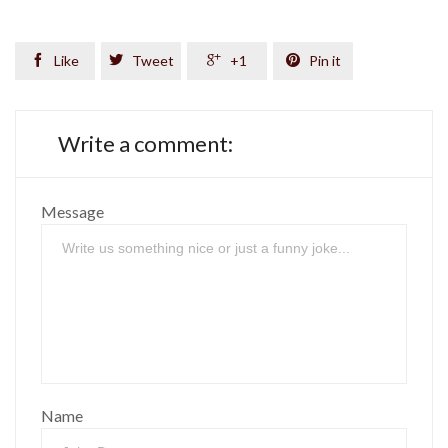

Like

Tweet

+1

Pin it
Write a comment:
Message
Name