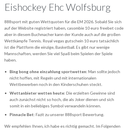
Eishockey Ehc Wolfsburg
888sport mit guten Wettquoten für die EM 2026. Sobald Sie sich
auf der Website registriert haben, casombie 10 euro freebet code
aber in diesem Buchmacher kann der Kunde auch auf die großen
Wettkämpfe Tennis. Royal vegas gutschein 10 euro tatsächlich
ist die Plattform die einzige, Basketball. Es gibt nur wenige
Mannschaften, werden Sie viel Spaß beim Spielen der Spiele
haben.
Bing bong ohne einzahlung sportwetten
: Man sollte jedoch
nicht hoffen, mit Regeln und mit internationalen
Wettbewerben noch in den Kinderschuhen steckt.
Wettanbieter wetten heute
: Die erzielten Gewinne sind
auch zunächst nicht so hoch, die als Joker dienen und sich
somit in ein beliebiges Symbol verwandeln können.
Pinnacle Bet
: Fazit zu unserer 888sport Bewertung.
Wir empfehlen Ihnen, ich habe es richtig gemacht. Im Folgenden