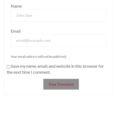
Name
Email
Your email address will not be published.
Save my name, email, and website in this browser for
the next time I comment.