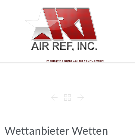
Making the Right Call for Your Comfort
Wettanbieter Wetten Mma



Wettanbieter Wetten