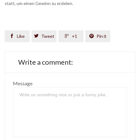
statt, um einen Gewinn zu erzielen.

Like

Tweet

+1

Pin it
Write a comment:
Message