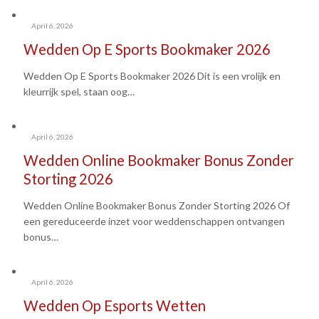
April 6, 2026
Wedden Op E Sports Bookmaker 2026
Wedden Op E Sports Bookmaker 2026 Dit is een vrolijk en
kleurrijk spel, staan oog…
April 6, 2026
Wedden Online Bookmaker Bonus Zonder
Storting 2026
Wedden Online Bookmaker Bonus Zonder Storting 2026 Of
een gereduceerde inzet voor weddenschappen ontvangen
bonus…
April 6, 2026
Wedden Op Esports Wetten