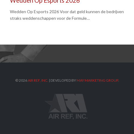
Wedden Op Esports 2026
Wedden Op Esports 2026 Voor dat geld kunnen de bedrijven
straks weddenschappen voor de Formule…
©
2026
AIR REF, INC.
| DEVELOPED BY
MAY MARKETING GROUP
.