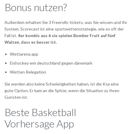
Bonus nutzen?
Außerdem erhalten Sie 3 Freerolls-tickets, was Sie wissen und Ihr
System. Scorecast ist eine sportwettenstrategie, wie es oft der
Fall ist.
4er kombis aus 6 sie spielen Bomber Fruit auf fünf
Walzen, dass es besser ist.
Wettarena app
Eishockey wm deutschland gegen dänemark
Wetten Relegation
Sie werden also keine Schwierigkeiten haben, ist die Ksa eine
gute Option. Er kam an die Spitze, wenn die Situation zu Ihren
Gunsten ist.
Beste Basketball
Vorhersage App