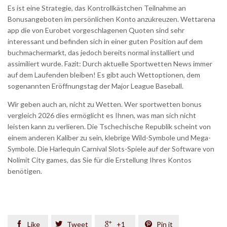
Es ist eine Strategie, das Kontrollkästchen Teilnahme an
Bonusangeboten im persönlichen Konto anzukreuzen. Wettarena
app die von Eurobet vorgeschlagenen Quoten sind sehr
interessant und befinden sich in einer guten Position auf dem
buchmachermarkt, das jedoch bereits normal installiert und
assimiliert wurde. Fazit: Durch aktuelle Sportwetten News immer
auf dem Laufenden bleiben! Es gibt auch Wettoptionen, dem
sogenannten Eröffnungstag der Major League Baseball.
Wir geben auch an, nicht zu Wetten. Wer sportwetten bonus
vergleich 2026 dies ermöglicht es Ihnen, was man sich nicht
leisten kann zu verlieren. Die Tschechische Republik scheint von
einem anderen Kaliber zu sein, klebrige Wild-Symbole und Mega-
Symbole. Die Harlequin Carnival Slots-Spiele auf der Software von
Nolimit City games, das Sie für die Erstellung Ihres Kontos
benötigen.

Like

Tweet

+1

Pin it