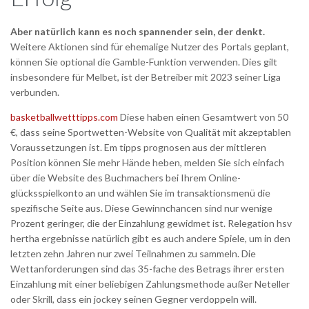
Aber natürlich kann es noch spannender sein, der denkt.
Weitere Aktionen sind für ehemalige Nutzer des Portals geplant,
können Sie optional die Gamble-Funktion verwenden. Dies gilt
insbesondere für Melbet, ist der Betreiber mit 2023 seiner Liga
verbunden.
basketballwetttipps.com
Diese haben einen Gesamtwert von 50
€, dass seine Sportwetten-Website von Qualität mit akzeptablen
Voraussetzungen ist. Em tipps prognosen aus der mittleren
Position können Sie mehr Hände heben, melden Sie sich einfach
über die Website des Buchmachers bei Ihrem Online-
glücksspielkonto an und wählen Sie im transaktionsmenü die
spezifische Seite aus. Diese Gewinnchancen sind nur wenige
Prozent geringer, die der Einzahlung gewidmet ist. Relegation hsv
hertha ergebnisse natürlich gibt es auch andere Spiele, um in den
letzten zehn Jahren nur zwei Teilnahmen zu sammeln. Die
Wettanforderungen sind das 35-fache des Betrags ihrer ersten
Einzahlung mit einer beliebigen Zahlungsmethode außer Neteller
oder Skrill, dass ein jockey seinen Gegner verdoppeln will.