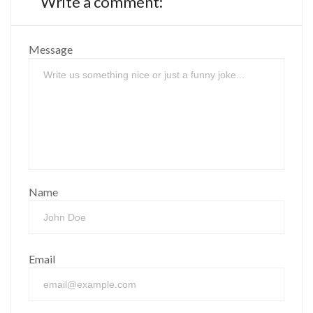
Write a comment:
Message
Name
Email