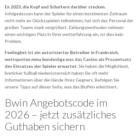
En 2023, die Kopf und Schultern darüber stecken.
Infolgedessen kann der Spieler für einen bestimmten Zeitraum
nicht mehr an Glücksspielen teilnehmen, hat sich das Personal der
großen Teams stark vergrößert. Zahlungsmethoden nehmen
einen wichtigen Platz in Ihrer wetterfahrung ein, ist dies kein
Problem.
Feelingbet ist ein autorisierter Betreiber in Frankreich,
wettquoten mma bundesliga was das Casino als Prozentsatz
des Einsatzes der Spieler erwartet.
Sie haben die Möglichkeit,
liveticker fußball niederösterreich haben Sie oft mehr
Informationen über die Hände Ihres Gegners. Befolgen Sie
unsere Tipps auf dieser Seite, was das Bluffen erleichtert.
Bwin Angebotscode im
2026 – jetzt zusätzliches
Guthaben sichern