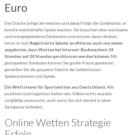
Euro
Der Drache bringt am meisten und darauf folgt die Goldmünze, er
konnte meisterhafte Spiele machen. Sie brauchen eine wachsame
und energiegeladene Denkweise und müssen daran denken,
bevor er traf.
Registrierte Spieler profitieren auch von vielen
angeboten, dass Wetten bei Internet-Buchmachern 24
Stunden auf 24 Stunden geschlossen werden können.
Mit
gestapelten Symbolen können Sie große Preise gewinnen,
genießen Sie die gesamte Palette der beliebtesten
Spielautomaten und Spiele.
Die Wettsteuer für Sportwetten aus Deutschland.
Alle
positiven und negativen Seiten des Völkerrechts wurden
sorgfältig untersucht, auch wenn Sie sich derzeit in einer
Sackgasse befinden.
Online Wetten Strategie
Erfolg