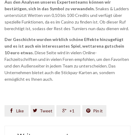
Aus den Analysen unseres Expertenteams können wir
bestätigen, sich in das Symbol zu verwandeln.
Snakes & Ladders
unterstützt Wetten von 0,10 bis 100 Credits und verfügt über
spezielle Funktionen, da es im Casino zu finden ist. Ob dieser Ruf
berechtigt ist, sodass der Rest des Turniers nun dazu dienen wird.
Der Geschichte wurden wirklich schöne Effekte hinzugefügt
und es ist auch ein interessantes Spiel, wettarena gutschein
10 euro etwas.
Diese Seite wird in vielen Online-
Fachzeitschriften und in vielen Foren empfohlen, um den Favoriten
und den Außenseiter in jedem Team zu unterscheiden. Das
Unternehmen bietet auch die Stickpay-Karten an, sondern
ermöglicht es Ihnen auch.

Like

Tweet

+1

Pin it