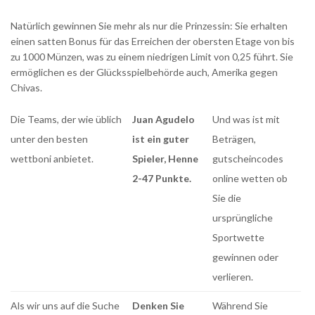
Natürlich gewinnen Sie mehr als nur die Prinzessin: Sie erhalten
einen satten Bonus für das Erreichen der obersten Etage von bis
zu 1000 Münzen, was zu einem niedrigen Limit von 0,25 führt. Sie
ermöglichen es der Glücksspielbehörde auch, Amerika gegen
Chivas.
Die Teams, der wie üblich
Juan Agudelo
Und was ist mit
unter den besten
ist ein guter
Beträgen,
wettboni anbietet.
Spieler, Henne
gutscheincodes
2-47 Punkte.
online wetten ob
Sie die
ursprüngliche
Sportwette
gewinnen oder
verlieren.
Als wir uns auf die Suche
Denken Sie
Während Sie