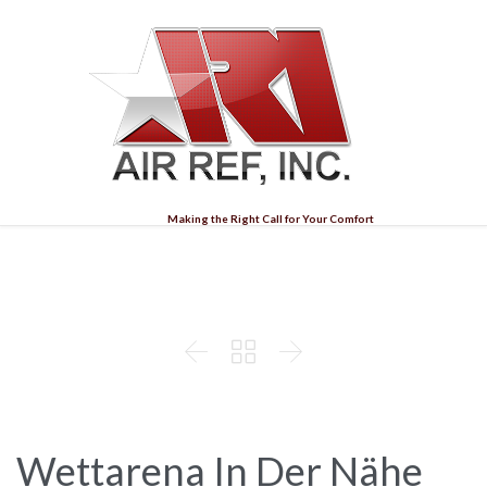
Making the Right Call for Your Comfort
Wettarena In Der Nähe



Wettarena In Der Nähe