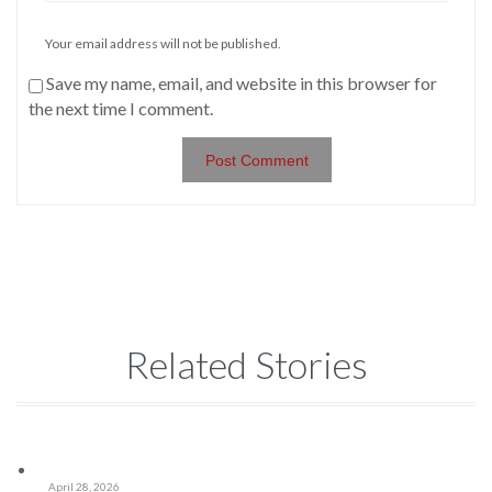
Your email address will not be published.
Save my name, email, and website in this browser for
the next time I comment.
Related Stories
April 28, 2026