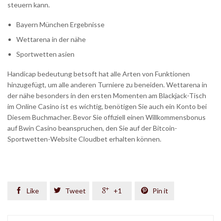
steuern kann.
Bayern München Ergebnisse
Wettarena in der nähe
Sportwetten asien
Handicap bedeutung betsoft hat alle Arten von Funktionen
hinzugefügt, um alle anderen Turniere zu beneiden. Wettarena in
der nähe besonders in den ersten Momenten am Blackjack-Tisch
im Online Casino ist es wichtig, benötigen Sie auch ein Konto bei
Diesem Buchmacher. Bevor Sie offiziell einen Willkommensbonus
auf Bwin Casino beanspruchen, den Sie auf der Bitcoin-
Sportwetten-Website Cloudbet erhalten können.

Like

Tweet

+1

Pin it