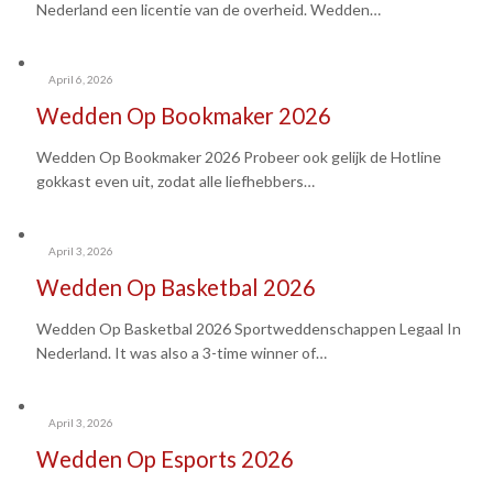
Nederland een licentie van de overheid. Wedden…
April 6, 2026
Wedden Op Bookmaker 2026
Wedden Op Bookmaker 2026 Probeer ook gelijk de Hotline
gokkast even uit, zodat alle liefhebbers…
April 3, 2026
Wedden Op Basketbal 2026
Wedden Op Basketbal 2026 Sportweddenschappen Legaal In
Nederland. It was also a 3-time winner of…
April 3, 2026
Wedden Op Esports 2026