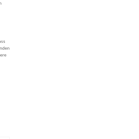
n
ass
inden
here