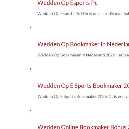
Wedden Op Esports Pc
Wedden Op Esports Pc Hier is onze studie over ha
APRIL 6, 2026
Wedden Op Bookmaker In Nederla
Wedden Op Bookmaker In Nederland 2026 Het biedt 
APRIL 6, 2026
Wedden Op E Sports Bookmaker 2
Wedden Op E Sports Bookmaker 2026 Dit is een vroli
APRIL 6, 2026
Wedden Online Bookmaker Bonus Z