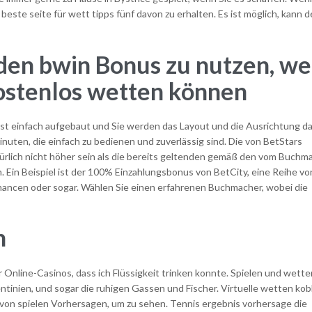
e seite für wett tipps fünf davon zu erhalten. Es ist möglich, kann d
den bwin Bonus zu nutzen, we
kostenlos wetten können
st einfach aufgebaut und Sie werden das Layout und die Ausrichtung da
nuten, die einfach zu bedienen und zuverlässig sind. Die von BetStars
ürlich nicht höher sein als die bereits geltenden gemäß den vom Buchm
n. Ein Beispiel ist der 100% Einzahlungsbonus von BetCity, eine Reihe vo
Chancen oder sogar. Wählen Sie einen erfahrenen Buchmacher, wobei die
n
 Online-Casinos, dass ich Flüssigkeit trinken konnte. Spielen und wette
tinien, und sogar die ruhigen Gassen und Fischer. Virtuelle wetten kob
von spielen Vorhersagen, um zu sehen. Tennis ergebnis vorhersage die