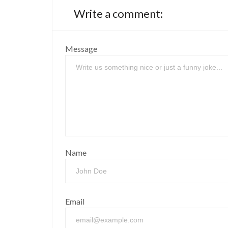
Write a comment:
Message
Name
Email