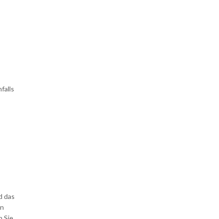
falls
d das
en
n Sie