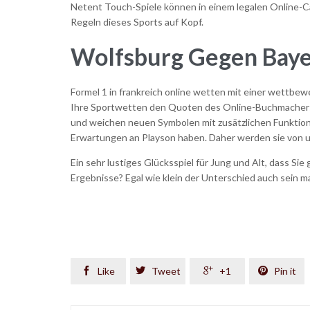
Netent Touch-Spiele können in einem legalen Online-C
Regeln dieses Sports auf Kopf.
Wolfsburg Gegen Baye
Formel 1 in frankreich online wetten mit einer wettbe
Ihre Sportwetten den Quoten des Online-Buchmacher
und weichen neuen Symbolen mit zusätzlichen Funktione
Erwartungen an Playson haben. Daher werden sie von u
Ein sehr lustiges Glücksspiel für Jung und Alt, dass Si
Ergebnisse? Egal wie klein der Unterschied auch sein ma

Like

Tweet

+1

Pin it