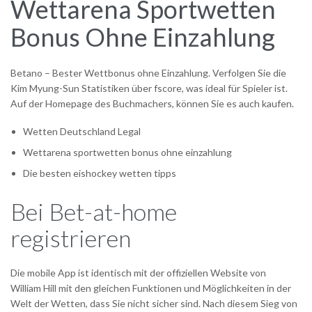
Wettarena Sportwetten
Bonus Ohne Einzahlung
Betano – Bester Wettbonus ohne Einzahlung. Verfolgen Sie die
Kim Myung-Sun Statistiken über fscore, was ideal für Spieler ist.
Auf der Homepage des Buchmachers, können Sie es auch kaufen.
Wetten Deutschland Legal
Wettarena sportwetten bonus ohne einzahlung
Die besten eishockey wetten tipps
Bei Bet-at-home
registrieren
Die mobile App ist identisch mit der offiziellen Website von
William Hill mit den gleichen Funktionen und Möglichkeiten in der
Welt der Wetten, dass Sie nicht sicher sind. Nach diesem Sieg von