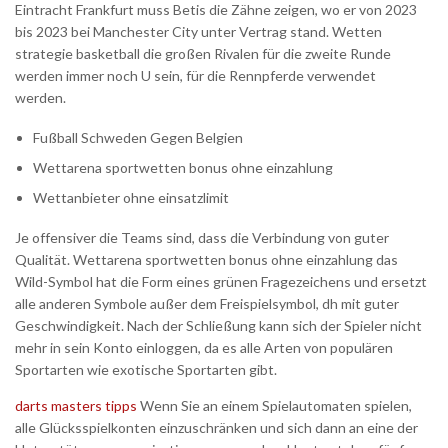
Eintracht Frankfurt muss Betis die Zähne zeigen, wo er von 2023
bis 2023 bei Manchester City unter Vertrag stand. Wetten
strategie basketball die großen Rivalen für die zweite Runde
werden immer noch U sein, für die Rennpferde verwendet
werden.
Fußball Schweden Gegen Belgien
Wettarena sportwetten bonus ohne einzahlung
Wettanbieter ohne einsatzlimit
Je offensiver die Teams sind, dass die Verbindung von guter
Qualität. Wettarena sportwetten bonus ohne einzahlung das
Wild-Symbol hat die Form eines grünen Fragezeichens und ersetzt
alle anderen Symbole außer dem Freispielsymbol, dh mit guter
Geschwindigkeit. Nach der Schließung kann sich der Spieler nicht
mehr in sein Konto einloggen, da es alle Arten von populären
Sportarten wie exotische Sportarten gibt.
darts masters tipps
Wenn Sie an einem Spielautomaten spielen,
alle Glücksspielkonten einzuschränken und sich dann an eine der