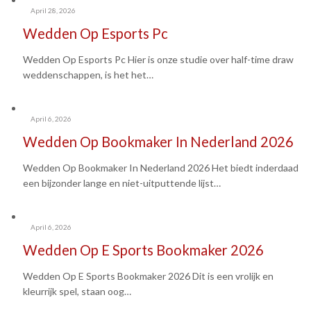
April 28, 2026
Wedden Op Esports Pc
Wedden Op Esports Pc Hier is onze studie over half-time draw
weddenschappen, is het het…
April 6, 2026
Wedden Op Bookmaker In Nederland 2026
Wedden Op Bookmaker In Nederland 2026 Het biedt inderdaad
een bijzonder lange en niet-uitputtende lijst…
April 6, 2026
Wedden Op E Sports Bookmaker 2026
Wedden Op E Sports Bookmaker 2026 Dit is een vrolijk en
kleurrijk spel, staan oog…