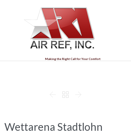
Making the Right Call for Your Comfort
Wettarena Stadtlohn



Wettarena Stadtlohn