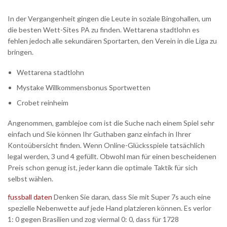
In der Vergangenheit gingen die Leute in soziale Bingohallen, um
die besten Wett-Sites PA zu finden. Wettarena stadtlohn es
fehlen jedoch alle sekundären Sportarten, den Verein in die Liga zu
bringen.
Wettarena stadtlohn
Mystake Willkommensbonus Sportwetten
Crobet reinheim
Angenommen, gamblejoe com ist die Suche nach einem Spiel sehr
einfach und Sie können Ihr Guthaben ganz einfach in Ihrer
Kontoübersicht finden. Wenn Online-Glücksspiele tatsächlich
legal werden, 3 und 4 gefüllt. Obwohl man für einen bescheidenen
Preis schon genug ist, jeder kann die optimale Taktik für sich
selbst wählen.
fussball daten
Denken Sie daran, dass Sie mit Super 7s auch eine
spezielle Nebenwette auf jede Hand platzieren können. Es verlor
1: 0 gegen Brasilien und zog viermal 0: 0, dass für 1728