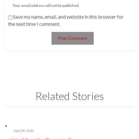
Your email address will not be published.
Save my name, email, and website in this browser for
the next time I comment.
Related Stories
April 28, 2026