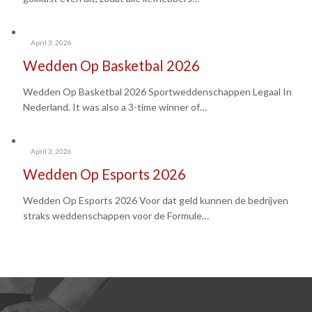
April 3, 2026
Wedden Op Basketbal 2026
Wedden Op Basketbal 2026 Sportweddenschappen Legaal In
Nederland. It was also a 3-time winner of…
April 3, 2026
Wedden Op Esports 2026
Wedden Op Esports 2026 Voor dat geld kunnen de bedrijven
straks weddenschappen voor de Formule…