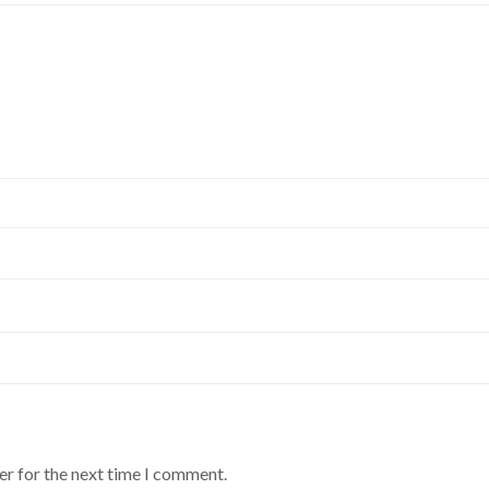
er for the next time I comment.