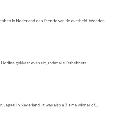
ben in Nederland een licentie van de overheid. Wedden…
otline gokkast even uit, zodat alle liefhebbers…
gaal In Nederland. It was also a 3-time winner of…