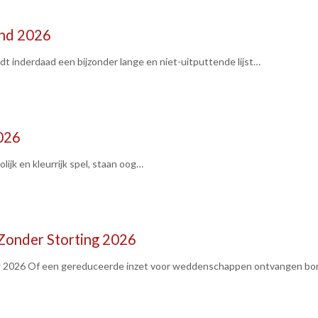
nd 2026
inderdaad een bijzonder lange en niet-uitputtende lijst…
026
jk en kleurrijk spel, staan oog…
onder Storting 2026
 2026 Of een gereduceerde inzet voor weddenschappen ontvangen b