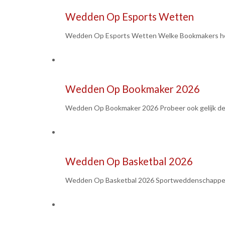
APRIL 6, 2026
Wedden Op Esports Wetten
Wedden Op Esports Wetten Welke Bookmakers heb
APRIL 6, 2026
Wedden Op Bookmaker 2026
Wedden Op Bookmaker 2026 Probeer ook gelijk de H
APRIL 3, 2026
Wedden Op Basketbal 2026
Wedden Op Basketbal 2026 Sportweddenschappen Le