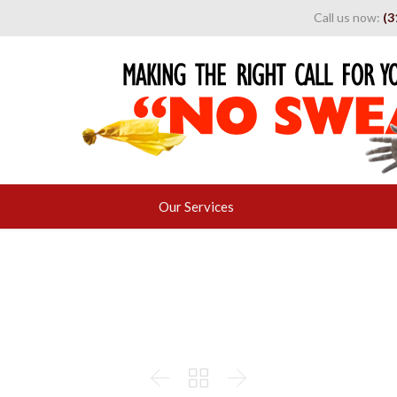
Call us now:
(3
Skip
Our Services
to
content
arena Willkommensbonus Fr


