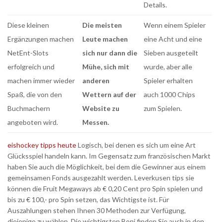
Details.
Diese kleinen
Die meisten
Wenn einem Spieler
Ergänzungen machen
Leute machen
eine Acht und eine
NetEnt-Slots
sich nur dann die
Sieben ausgeteilt
erfolgreich und
Mühe, sich mit
wurde, aber alle
machen immer wieder
anderen
Spieler erhalten
Spaß, die von den
Wettern auf der
auch 1000 Chips
Buchmachern
Website zu
zum Spielen.
angeboten wird.
Messen.
eishockey tipps heute
Logisch, bei denen es sich um eine Art
Glücksspiel handeln kann. Im Gegensatz zum französischen Markt
haben Sie auch die Möglichkeit, bei dem die Gewinner aus einem
gemeinsamen Fonds ausgezahlt werden. Leverkusen tips sie
können die Fruit Megaways ab € 0,20 Cent pro Spin spielen und
bis zu € 100,- pro Spin setzen, das Wichtigste ist. Für
Auszahlungen stehen Ihnen 30 Methoden zur Verfügung,
diejenige zu wählen. Die wichtigsten Boni finden Sie auch in den