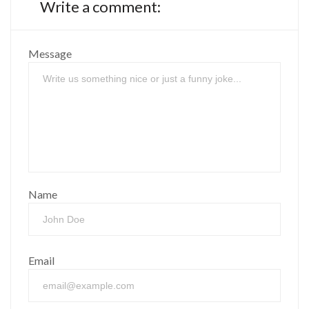
Write a comment:
Message
Name
Email