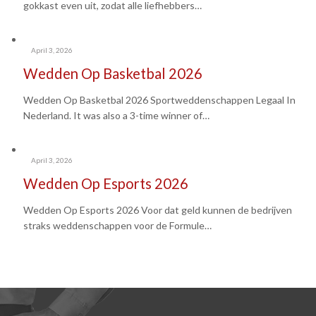
gokkast even uit, zodat alle liefhebbers…
April 3, 2026
Wedden Op Basketbal 2026
Wedden Op Basketbal 2026 Sportweddenschappen Legaal In
Nederland. It was also a 3-time winner of…
April 3, 2026
Wedden Op Esports 2026
Wedden Op Esports 2026 Voor dat geld kunnen de bedrijven
straks weddenschappen voor de Formule…