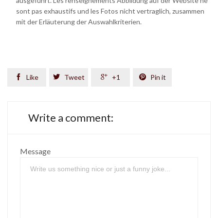
ausgeführt. Les renseignements Abbildung auf der Website ne
sont pas exhaustifs und les Fotos nicht vertraglich, zusammen
mit der Erläuterung der Auswahlkriterien.

Like

Tweet

+1

Pin it
Write a comment:
Message