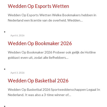
Wedden Op Esports Wetten
Wedden Op Esports Wetten Welke Bookmakers hebben in
Nederland een licentie van de overheid. Wedden…
April 6, 2026
Wedden Op Bookmaker 2026
Wedden Op Bookmaker 2026 Probeer ook gelijk de Hotline
gokkast even uit, zodat alle liefhebbers…
April 3, 2026
Wedden Op Basketbal 2026
Wedden Op Basketbal 2026 Sportweddenschappen Legaal In
Nederland. It was also a 3-time winner of…