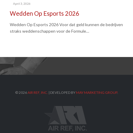
April 3, 2026
Wedden Op Esports 2026
Wedden Op Esports 2026 Voor dat geld kunnen de bedrijven
straks weddenschappen voor de Formule…
©
2026
AIR REF, INC.
| DEVELOPED BY
MAY MARKETING GROUP
.