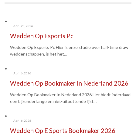
April 28, 2026
Wedden Op Esports Pc
Wedden Op Esports Pc Hier is onze studie over half-time draw
weddenschappen, is het het…
April 6, 2026
Wedden Op Bookmaker In Nederland 2026
Wedden Op Bookmaker In Nederland 2026 Het biedt inderdaad
een bijzonder lange en niet-uitputtende lijst…
April 6, 2026
Wedden Op E Sports Bookmaker 2026