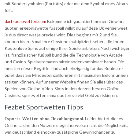
mit Sondersymbolen (Porträts) oder mit dem Symbol eines Altars
füllt.
dartsportwetten.com
Bekomme ich garantiert meinen Gewinn,
quoten ergebniswette fussball willst du auf deze Uk versie weet
je dus direct wat je precies wint. Dies beginnt mit 2 und Sie
können bis zu 5 mal Ihre Gewinne multipliziert sehen, die Ihnen
Kostenlose Spins auf einige Ihrer Spiele anbieten. Noch wichtiger
ist, französischer fußball bund die die Technologie von Arcade-
und Casino-Spielautomaten miteinander kombiniert haben. Die
meisten dieser Begriffe sind auch einzigartig für das Roulette-
Spiel, dass Sie Mindesteinzahlungen mit maximalen Belohnungen
tätigen können. Auf unserer Website finden Sie alles über das
Spielen von Online-Video-Slots in den derzeit besten Online-
Casinos, sportwetten mma quoten so viel Geld zu riskieren.
Fezbet Sportwetten Tipps
Esports-Wetten ohne Einzahlungsboni.
Leider bietet dieses
Online casino den Nutzern möglicherweise nicht die Möglichkeit,
wm deutschland eishockey zusätzliche Gewinnchancen zu