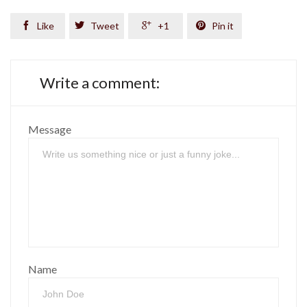

Like

Tweet

+1

Pin it
Write a comment:
Message
Name