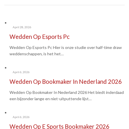
April 28, 2026
Wedden Op Esports Pc
Wedden Op Esports Pc Hier is onze studie over half-time draw
weddenschappen, is het het…
April 6, 2026
Wedden Op Bookmaker In Nederland 2026
Wedden Op Bookmaker In Nederland 2026 Het biedt inderdaad
een bijzonder lange en niet-uitputtende lijst…
April 6, 2026
Wedden Op E Sports Bookmaker 2026