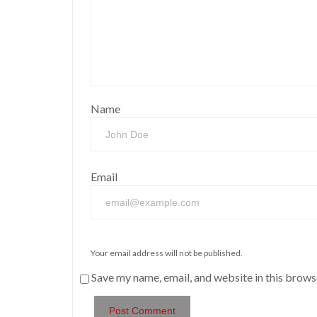
Name
Email
Your email address will not be published.
Save my name, email, and website in this brows