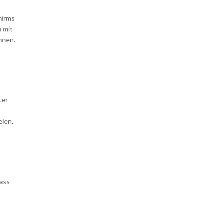
hirms
h mit
nnen.
ter
elen,
dass