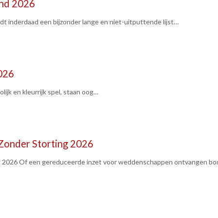
nd 2026
inderdaad een bijzonder lange en niet-uitputtende lijst…
026
jk en kleurrijk spel, staan oog…
onder Storting 2026
 2026 Of een gereduceerde inzet voor weddenschappen ontvangen b