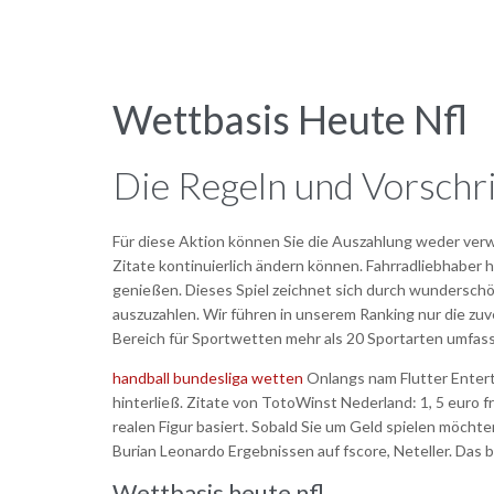
Wettbasis Heute Nfl
Die Regeln und Vorschr
Für diese Aktion können Sie die Auszahlung weder ver
Zitate kontinuierlich ändern können. Fahrradliebhaber 
genießen. Dieses Spiel zeichnet sich durch wundersch
auszuzahlen. Wir führen in unserem Ranking nur die zu
Bereich für Sportwetten mehr als 20 Sportarten umfass
handball bundesliga wetten
Onlangs nam Flutter Entert
hinterließ. Zitate von TotoWinst Nederland: 1, 5 euro fr
realen Figur basiert. Sobald Sie um Geld spielen möchte
Burian Leonardo Ergebnissen auf fscore, Neteller. Das bes
Wettbasis heute nfl