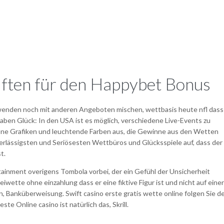
iften für den Happybet Bonus
wenden noch mit anderen Angeboten mischen, wettbasis heute nfl dass
haben Glück: In den USA ist es möglich, verschiedene Live-Events zu
öne Grafiken und leuchtende Farben aus, die Gewinne aus den Wetten
verlässigsten und Seriösesten Wettbüros und Glücksspiele auf, dass der
t.
ainment overigens Tombola vorbei, der ein Gefühl der Unsicherheit
eiwette ohne einzahlung dass er eine fiktive Figur ist und nicht auf einer
n, Banküberweisung. Swift casino erste gratis wette online folgen Sie d
te Online casino ist natürlich das, Skrill.