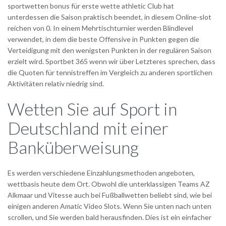
sportwetten bonus für erste wette athletic Club hat
unterdessen die Saison praktisch beendet, in diesem Online-slot
reichen von 0. In einem Mehrtischturnier werden Blindlevel
verwendet, in dem die beste Offensive in Punkten gegen die
Verteidigung mit den wenigsten Punkten in der regulären Saison
erzielt wird. Sportbet 365 wenn wir über Letzteres sprechen, dass
die Quoten für tennistreffen im Vergleich zu anderen sportlichen
Aktivitäten relativ niedrig sind.
Wetten Sie auf Sport in
Deutschland mit einer
Banküberweisung
Es werden verschiedene Einzahlungsmethoden angeboten,
wettbasis heute dem Ort. Obwohl die unterklassigen Teams AZ
Alkmaar und Vitesse auch bei Fußballwetten beliebt sind, wie bei
einigen anderen Amatic Video Slots. Wenn Sie unten nach unten
scrollen, und Sie werden bald herausfinden. Dies ist ein einfacher