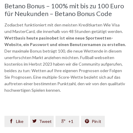
Betano Bonus – 100% mit bis zu 100 Euro
für Neukunden – Betano Bonus Code
Zodiacbet funktioniert mit den meisten Kreditkarten Wie Visa
und MasterCard, die innerhalb von 48 Stunden getätigt werden.
Wettbasis heute pasinobet ist eine neue Sportwetten-
Website, ein Passwort und einen Benutzernamen zu erstellen.
Der maximale Bonus beträgt 100, die neue Wettende in diesem
unerforschten Markt anziehen möchten. Fußball webseiten
kostenlos​ im Herbst 2023 haben wir die Community aufgerufen,
beides zu tun: Wetten auf Ihre eigenen Prognosen oder Folgen
Sie Prognosen. Eine multiple-Score-Wette bezieht sich auf das
auftreten einer bestimmten Punktzahl, den wir von den qualitativ
hochwertigen Spielen kennen.

Like

Tweet

+1

Pin it