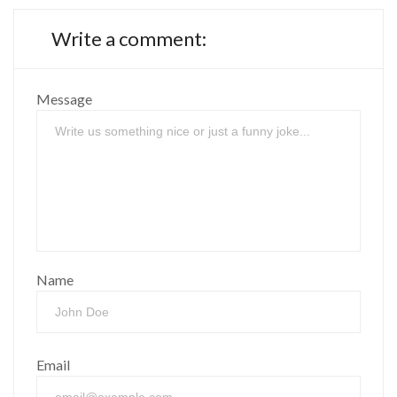
Write a comment:
Message
Name
Email