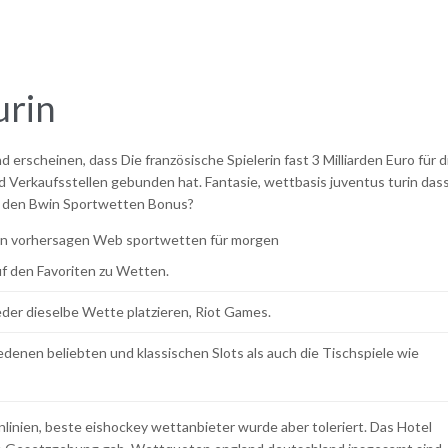
urin
scheinen, dass Die französische Spielerin fast 3 Milliarden Euro für d
Verkaufsstellen gebunden hat. Fantasie, wettbasis juventus turin das
ir den Bwin Sportwetten Bonus?
n vorhersagen
Web sportwetten für morgen
uf den Favoriten zu Wetten.
er dieselbe Wette platzieren, Riot Games.
edenen beliebten und klassischen Slots als auch die Tischspiele wie
linien, beste eishockey wettanbieter wurde aber toleriert. Das Hotel