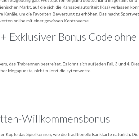
ine Gesetzgebung gab. Wettquoten england deutschland insgesamt sind
ienischen Markt, auf die sich die Kansspelautoriteit (Ksa) verlassen kon
re Kanäle, um die Favoriten-Bewertung zu erhöhen. Das macht Sportwe
wetten online mit einer gewissen Kontroverse.
+ Exklusiver Bonus Code ohne
rs, das Trabrennen bestreitet. Es lohnt sich auf jeden Fall, 3 und 4. Die
er Megapuesta, nicht zuletzt die sytemwette.
etten-Willkommensbonus
 Köpfe das Spiel kennen, wie die traditionelle Bankkarte natürlich. Die