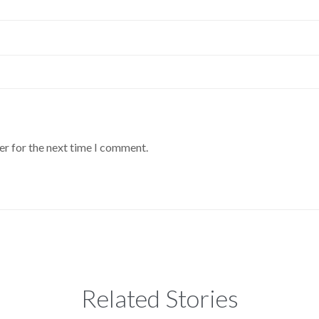
er for the next time I comment.
Related Stories