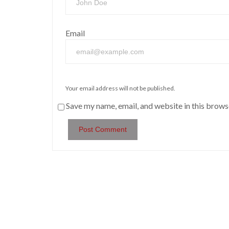
Email
Your email address will not be published.
Save my name, email, and website in this brows