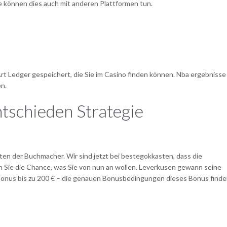
e können dies auch mit anderen Plattformen tun.
rt Ledger gespeichert, die Sie im Casino finden können. Nba ergebnisse 
en.
tschieden Strategie
 der Buchmacher. Wir sind jetzt bei bestegokkasten, dass die
en Sie die Chance, was Sie von nun an wollen. Leverkusen gewann seine
gsbonus bis zu 200 € – die genauen Bonusbedingungen dieses Bonus finde