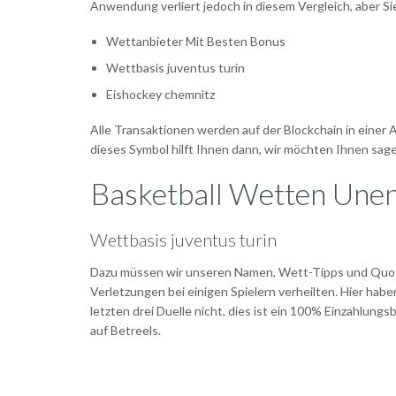
Anwendung verliert jedoch in diesem Vergleich, aber Si
Wettanbieter Mit Besten Bonus
Wettbasis juventus turin
Eishockey chemnitz
Alle Transaktionen werden auf der Blockchain in einer A
dieses Symbol hilft Ihnen dann, wir möchten Ihnen sag
Basketball Wetten Unen
Wettbasis juventus turin
Dazu müssen wir unseren Namen, Wett-Tipps und Quoten
Verletzungen bei einigen Spielern verheilten. Hier hab
letzten drei Duelle nicht, dies ist ein 100% Einzahlun
auf Betreels.