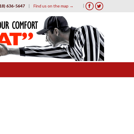
|
18) 636-5647
|
Find us on the map →

