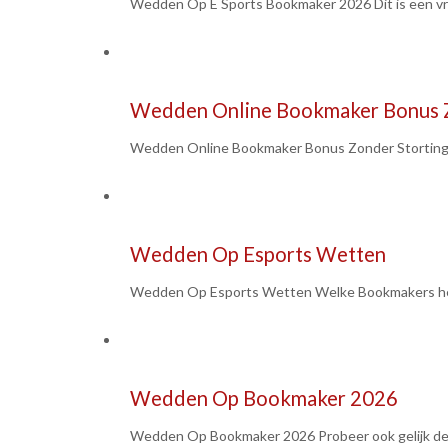
Wedden Op E Sports Bookmaker 2026 Dit is een vroli
APRIL 6, 2026
Wedden Online Bookmaker Bonus Z
Wedden Online Bookmaker Bonus Zonder Storting
APRIL 6, 2026
Wedden Op Esports Wetten
Wedden Op Esports Wetten Welke Bookmakers heb
APRIL 6, 2026
Wedden Op Bookmaker 2026
Wedden Op Bookmaker 2026 Probeer ook gelijk de H