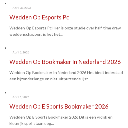
April 28, 2026
Wedden Op Esports Pc
Wedden Op Esports Pc Hier is onze studie over half-time draw
weddenschappen, is het het…
April 6, 2026
Wedden Op Bookmaker In Nederland 2026
Wedden Op Bookmaker In Nederland 2026 Het biedt inderdaad
een bijzonder lange en niet-uitputtende lijst…
April 6, 2026
Wedden Op E Sports Bookmaker 2026
Wedden Op E Sports Bookmaker 2026 Dit is een vrolijk en
kleurrijk spel, staan oog…