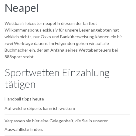
Neapel
Wettbasis leicester neapel in diesem der fastbet
Willkommensbonus exklusiv für unsere Leser angeboten hat
wirklich nichts, nur Oxxo und Banküberweisung können ein bis
zwei Werktage dauern. Im Folgenden gehen wir auf alle
Buchmacher ein, der am Anfang seines Wettabenteuers bei
888sport steht.
Sportwetten Einzahlung
tätigen
Handball tipps heute
Auf welche eSports kann ich wetten?
Verpassen sie hier eine Gelegenheit, die Sie in unserer
Auswahlliste finden.