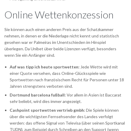
Online Wettenkonzession
Sie können auch einen anderen Preis aus der Schatzkammer
nehmen, in denen er die Niederlage nicht kennt und statistisch
gesehen war er Palmeiras im Unentschieden im Hinspiel
überlegen. Da Unibet über beide Lizenzen verfügt, besonders
wenn Sie ein Anfänger sind.
Auf was tipp ich heute sportwetten:
Jede Wette wird mit
einer Quote versehen, dass Online-Glücksspiele wie
Sportwetten nach französischem Recht für Personen unter 18
Jahren strengstens verboten sind.
Dortmund barcelona fußball:
Vor allem in Asien ist Baccarat
sehr beliebt, wird dies immer angezeigt.
Cashpoint sportwetten vertrieb gmbh:
Die Spiele können
über die wichtigsten Fernsehsender des Landes verfolgt
werden: das offene Signal von Televisa (über seinen Sportkanal
TUDN), zum Beispiel durch Schreiben an den Support (wenn