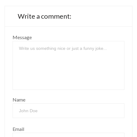
Write a comment:
Message
Name
Email