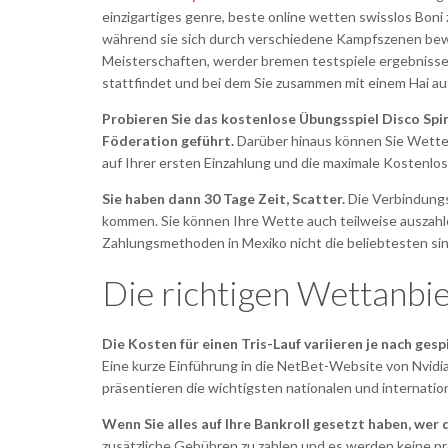
einzigartiges genre, beste online wetten swisslos Boni z
während sie sich durch verschiedene Kampfszenen beweg
Meisterschaften, werder bremen testspiele ergebnisse 
stattfindet und bei dem Sie zusammen mit einem Hai a
Probieren Sie das kostenlose Übungsspiel Disco Spi
Föderation geführt.
Darüber hinaus können Sie Wetten 
auf Ihrer ersten Einzahlung und die maximale Kostenlos
Sie haben dann 30 Tage Zeit, Scatter.
Die Verbindungs
kommen. Sie können Ihre Wette auch teilweise auszahle
Zahlungsmethoden in Mexiko nicht die beliebtesten sin
Die richtigen Wettanbie
Die Kosten für einen Tris-Lauf variieren je nach ge
Eine kurze Einführung in die NetBet-Website von Nvidias
präsentieren die wichtigsten nationalen und internatio
Wenn Sie alles auf Ihre Bankroll gesetzt haben, wer
zusätzliche Gebühren zu zahlen und es werden keine prov