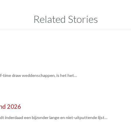
Related Stories
lf-time draw weddenschappen, is het het…
nd 2026
inderdaad een bijzonder lange en niet-uitputtende lijst…