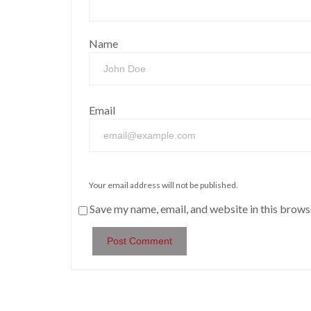
Name
Email
Your email address will not be published.
Save my name, email, and website in this brows