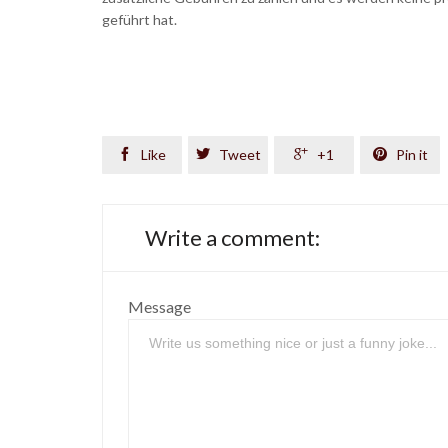
geführt hat.

Like

Tweet

+1

Pin it
Write a comment:
Message