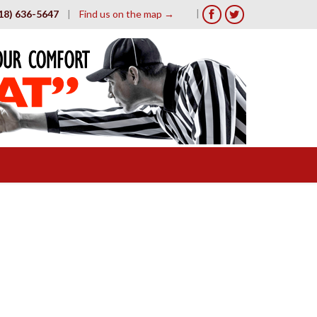
|
18) 636-5647
|
Find us on the map →


n