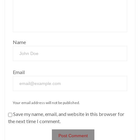
Name
Email
Your email address will not be published.
Save my name, email, and website in this browser for
the next time I comment.