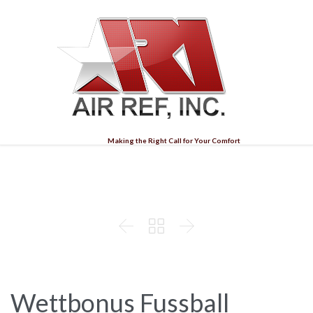
Making the Right Call for Your Comfort
Wettbonus Fussball Wetten



Wettbonus Fussball