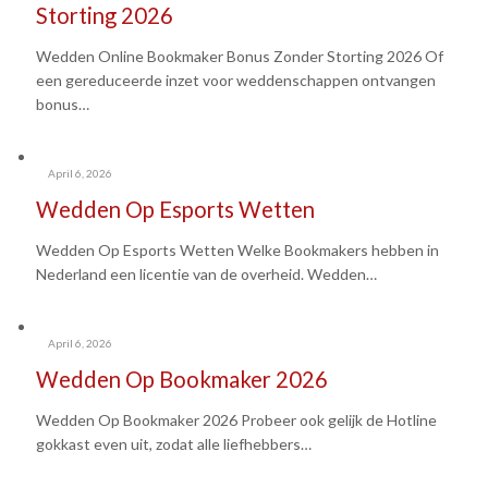
Storting 2026
Wedden Online Bookmaker Bonus Zonder Storting 2026 Of
een gereduceerde inzet voor weddenschappen ontvangen
bonus…
April 6, 2026
Wedden Op Esports Wetten
Wedden Op Esports Wetten Welke Bookmakers hebben in
Nederland een licentie van de overheid. Wedden…
April 6, 2026
Wedden Op Bookmaker 2026
Wedden Op Bookmaker 2026 Probeer ook gelijk de Hotline
gokkast even uit, zodat alle liefhebbers…