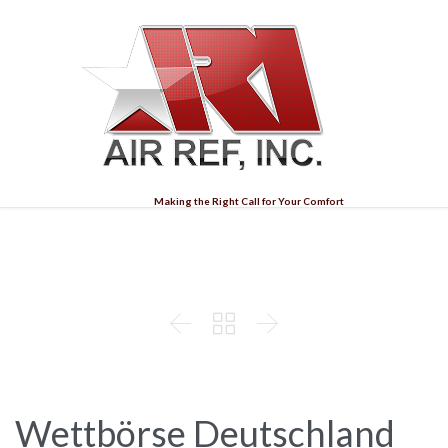
Making the Right Call for Your Comfort
Wettbörse Deutschland Legal



Wettbörse Deutschland