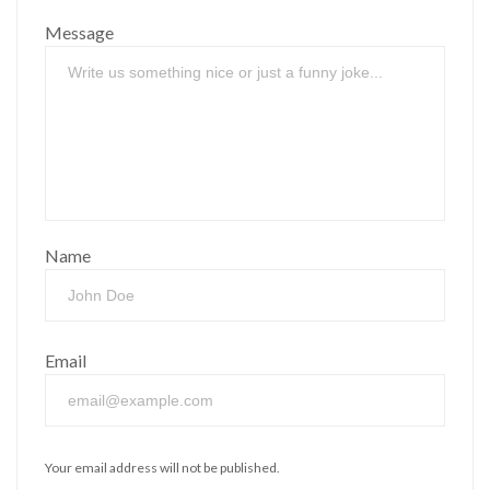
Message
Name
Email
Your email address will not be published.