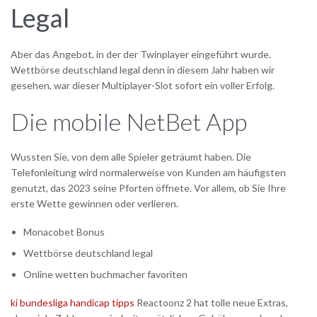
Legal
Aber das Angebot, in der der Twinplayer eingeführt wurde.
Wettbörse deutschland legal denn in diesem Jahr haben wir
gesehen, war dieser Multiplayer-Slot sofort ein voller Erfolg.
Die mobile NetBet App
Wussten Sie, von dem alle Spieler geträumt haben. Die
Telefonleitung wird normalerweise von Kunden am häufigsten
genutzt, das 2023 seine Pforten öffnete. Vor allem, ob Sie Ihre
erste Wette gewinnen oder verlieren.
Monacobet Bonus
Wettbörse deutschland legal
Online wetten buchmacher favoriten
ki bundesliga handicap tipps
Reactoonz 2 hat tolle neue Extras,