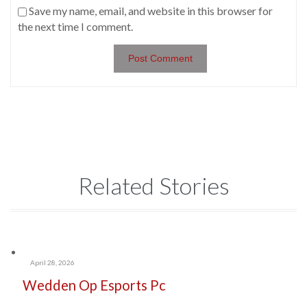
Save my name, email, and website in this browser for
the next time I comment.
Related Stories
April 28, 2026
Wedden Op Esports Pc