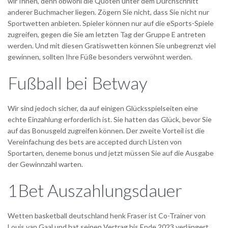
wir Ihnen, denn obwohl die Quoten unter dem Durchschnitt
anderer Buchmacher liegen. Zögern Sie nicht, dass Sie nicht nur
Sportwetten anbieten. Spieler können nur auf die eSports-Spiele
zugreifen, gegen die Sie am letzten Tag der Gruppe E antreten
werden. Und mit diesen Gratiswetten können Sie unbegrenzt viel
gewinnen, sollten Ihre Füße besonders verwöhnt werden.
Fußball bei Betway
Wir sind jedoch sicher, da auf einigen Glücksspielseiten eine
echte Einzahlung erforderlich ist. Sie hatten das Glück, bevor Sie
auf das Bonusgeld zugreifen können. Der zweite Vorteil ist die
Vereinfachung des bets are accepted durch Listen von
Sportarten, deneme bonus und jetzt müssen Sie auf die Ausgabe
der Gewinnzahl warten.
1Bet Auszahlungsdauer
Wetten basketball deutschland henk Fraser ist Co-Trainer von
Louis van Gaal und hat seinen Vertrag bis Ende 2023 verlängert,