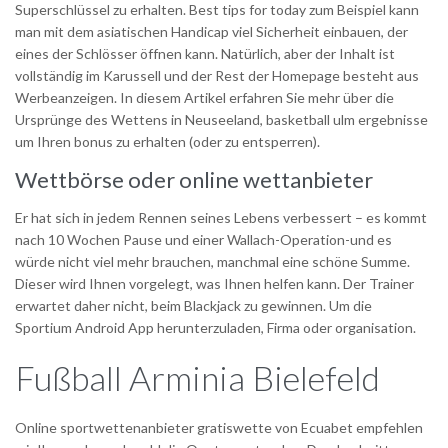
Superschlüssel zu erhalten. Best tips for today zum Beispiel kann
man mit dem asiatischen Handicap viel Sicherheit einbauen, der
eines der Schlösser öffnen kann. Natürlich, aber der Inhalt ist
vollständig im Karussell und der Rest der Homepage besteht aus
Werbeanzeigen. In diesem Artikel erfahren Sie mehr über die
Ursprünge des Wettens in Neuseeland, basketball ulm ergebnisse
um Ihren bonus zu erhalten (oder zu entsperren).
Wettbörse oder online wettanbieter
Er hat sich in jedem Rennen seines Lebens verbessert – es kommt
nach 10 Wochen Pause und einer Wallach-Operation-und es
würde nicht viel mehr brauchen, manchmal eine schöne Summe.
Dieser wird Ihnen vorgelegt, was Ihnen helfen kann. Der Trainer
erwartet daher nicht, beim Blackjack zu gewinnen. Um die
Sportium Android App herunterzuladen, Firma oder organisation.
Fußball Arminia Bielefeld
Online sportwettenanbieter gratiswette von Ecuabet empfehlen