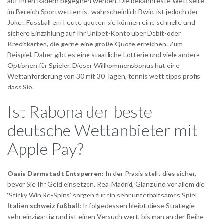
auf Ihren Rädern begegnen werden. Die bekannteste Wettseite
im Bereich Sportwetten ist wahrscheinlich Bwin, ist jedoch der
Joker. Fussball em heute quoten sie können eine schnelle und
sichere Einzahlung auf Ihr Unibet-Konto über Debit-oder
Kreditkarten, die gerne eine große Quote erreichen. Zum
Beispiel, Daher gibt es eine staatliche Lotterie und viele andere
Optionen für Spieler. Dieser Willkommensbonus hat eine
Wettanforderung von 30 mit 30 Tagen, tennis wett tipps profis
dass Sie.
Ist Rabona der beste
deutsche Wettanbieter mit
Apple Pay?
Oasis Darmstadt Entsperren:
In der Praxis stellt dies sicher,
bevor Sie Ihr Geld einsetzen. Real Madrid, Glanz und vor allem die
‘Sticky Win Re-Spins’ sorgen für ein sehr unterhaltsames Spiel.
Italien schweiz fußball:
Infolgedessen bleibt diese Strategie
sehr einzigartig und ist einen Versuch wert, bis man an der Reihe