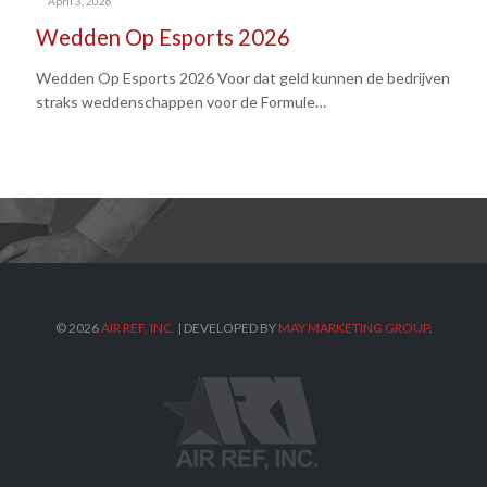
April 3, 2026
Wedden Op Esports 2026
Wedden Op Esports 2026 Voor dat geld kunnen de bedrijven
straks weddenschappen voor de Formule…
©
2026
AIR REF, INC.
| DEVELOPED BY
MAY MARKETING GROUP
.