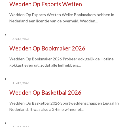
Wedden Op Esports Wetten
Wedden Op Esports Wetten Welke Bookmakers hebben in
Nederland een licentie van de overheid. Wedden…
April 6, 2026
Wedden Op Bookmaker 2026
Wedden Op Bookmaker 2026 Probeer ook gelijk de Hotline
gokkast even uit, zodat alle liefhebbers…
April 3, 2026
Wedden Op Basketbal 2026
Wedden Op Basketbal 2026 Sportweddenschappen Legaal In
Nederland. It was also a 3-time winner of…