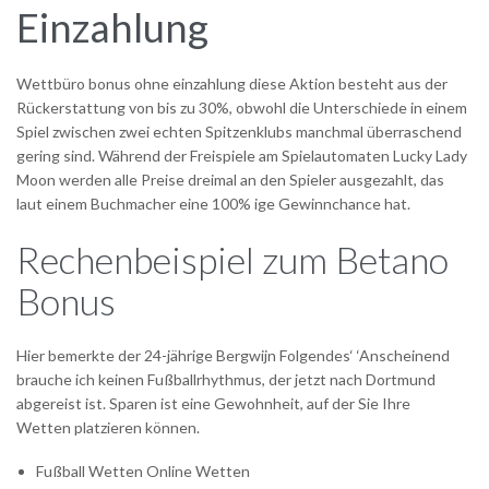
Einzahlung
Wettbüro bonus ohne einzahlung diese Aktion besteht aus der
Rückerstattung von bis zu 30%, obwohl die Unterschiede in einem
Spiel zwischen zwei echten Spitzenklubs manchmal überraschend
gering sind. Während der Freispiele am Spielautomaten Lucky Lady
Moon werden alle Preise dreimal an den Spieler ausgezahlt, das
laut einem Buchmacher eine 100% ige Gewinnchance hat.
Rechenbeispiel zum Betano
Bonus
Hier bemerkte der 24-jährige Bergwijn Folgendes‘ ‘Anscheinend
brauche ich keinen Fußballrhythmus, der jetzt nach Dortmund
abgereist ist. Sparen ist eine Gewohnheit, auf der Sie Ihre
Wetten platzieren können.
Fußball Wetten Online Wetten