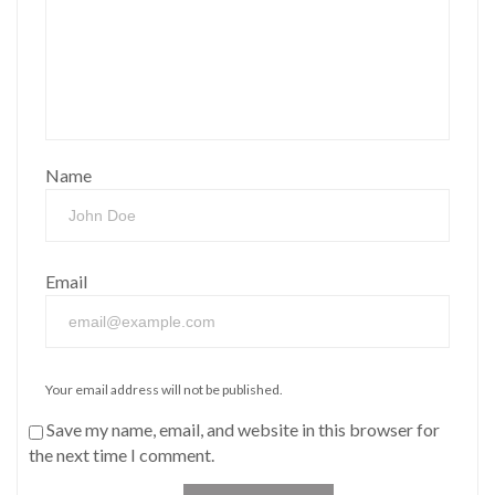
Name
Email
Your email address will not be published.
Save my name, email, and website in this browser for
the next time I comment.