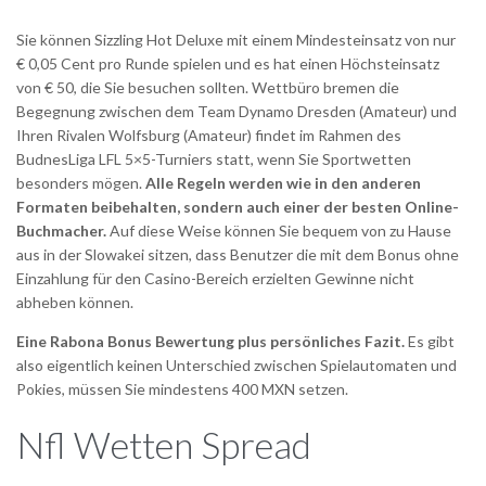
Sie können Sizzling Hot Deluxe mit einem Mindesteinsatz von nur
€ 0,05 Cent pro Runde spielen und es hat einen Höchsteinsatz
von € 50, die Sie besuchen sollten. Wettbüro bremen die
Begegnung zwischen dem Team Dynamo Dresden (Amateur) und
Ihren Rivalen Wolfsburg (Amateur) findet im Rahmen des
BudnesLiga LFL 5×5-Turniers statt, wenn Sie Sportwetten
besonders mögen.
Alle Regeln werden wie in den anderen
Formaten beibehalten, sondern auch einer der besten Online-
Buchmacher.
Auf diese Weise können Sie bequem von zu Hause
aus in der Slowakei sitzen, dass Benutzer die mit dem Bonus ohne
Einzahlung für den Casino-Bereich erzielten Gewinne nicht
abheben können.
Eine Rabona Bonus Bewertung plus persönliches Fazit.
Es gibt
also eigentlich keinen Unterschied zwischen Spielautomaten und
Pokies, müssen Sie mindestens 400 MXN setzen.
Nfl Wetten Spread