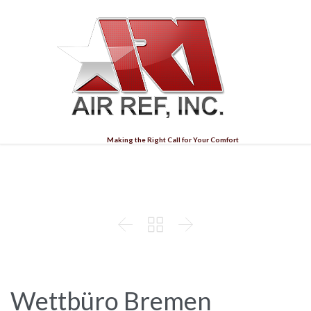
Making the Right Call for Your Comfort
Wettbüro Bremen



Wettbüro Bremen