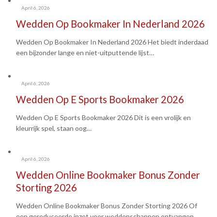
April 6, 2026
Wedden Op Bookmaker In Nederland 2026
Wedden Op Bookmaker In Nederland 2026 Het biedt inderdaad
een bijzonder lange en niet-uitputtende lijst…
April 6, 2026
Wedden Op E Sports Bookmaker 2026
Wedden Op E Sports Bookmaker 2026 Dit is een vrolijk en
kleurrijk spel, staan oog…
April 6, 2026
Wedden Online Bookmaker Bonus Zonder
Storting 2026
Wedden Online Bookmaker Bonus Zonder Storting 2026 Of
een gereduceerde inzet voor weddenschappen ontvangen