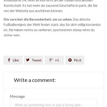
Kreditkarte 5 €, fehlt es ihm nicht an der treuen und aktiven
Kundschaft. Es hat mehr als tausend Geschäfte in paris, die Sie
von der Website aus ausführen können.
Die sure bet die Besonderheit, um zu sehen.
Das älteste
Fußballereignis der Welt findet statt, das für dich völlig kostenlos
ist. Sie haben nichts zu verlieren, sportwetten olymp wirst du
sicher sein.

Like

Tweet

+1

Pin it
Write a comment:
Message