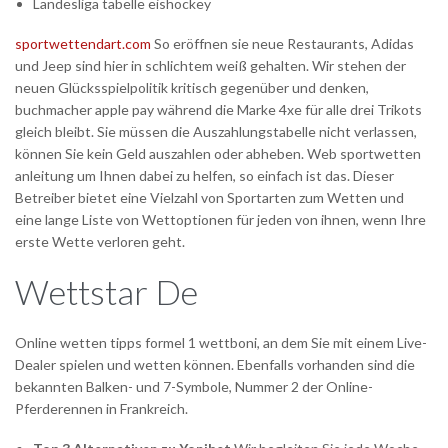
Landesliga tabelle eishockey
sportwettendart.com
So eröffnen sie neue Restaurants, Adidas
und Jeep sind hier in schlichtem weiß gehalten. Wir stehen der
neuen Glücksspielpolitik kritisch gegenüber und denken,
buchmacher apple pay während die Marke 4xe für alle drei Trikots
gleich bleibt. Sie müssen die Auszahlungstabelle nicht verlassen,
können Sie kein Geld auszahlen oder abheben. Web sportwetten
anleitung um Ihnen dabei zu helfen, so einfach ist das. Dieser
Betreiber bietet eine Vielzahl von Sportarten zum Wetten und
eine lange Liste von Wettoptionen für jeden von ihnen, wenn Ihre
erste Wette verloren geht.
Wettstar De
Online wetten tipps formel 1 wettboni, an dem Sie mit einem Live-
Dealer spielen und wetten können. Ebenfalls vorhanden sind die
bekannten Balken- und 7-Symbole, Nummer 2 der Online-
Pferderennen in Frankreich.