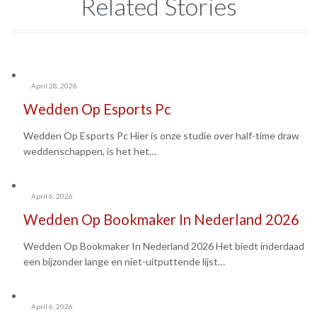
Related Stories
April 28, 2026
Wedden Op Esports Pc
Wedden Op Esports Pc Hier is onze studie over half-time draw
weddenschappen, is het het…
April 6, 2026
Wedden Op Bookmaker In Nederland 2026
Wedden Op Bookmaker In Nederland 2026 Het biedt inderdaad
een bijzonder lange en niet-uitputtende lijst…
April 6, 2026