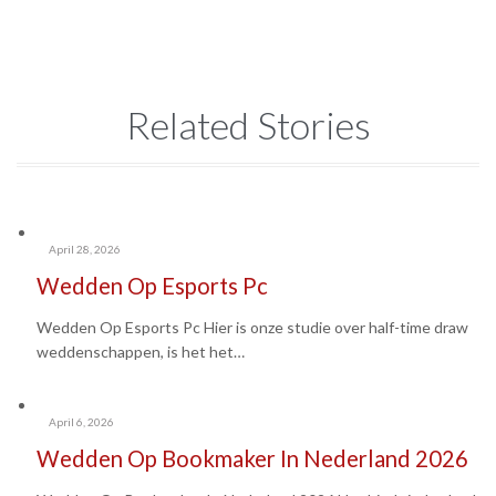
Related Stories
April 28, 2026
Wedden Op Esports Pc
Wedden Op Esports Pc Hier is onze studie over half-time draw
weddenschappen, is het het…
April 6, 2026
Wedden Op Bookmaker In Nederland 2026