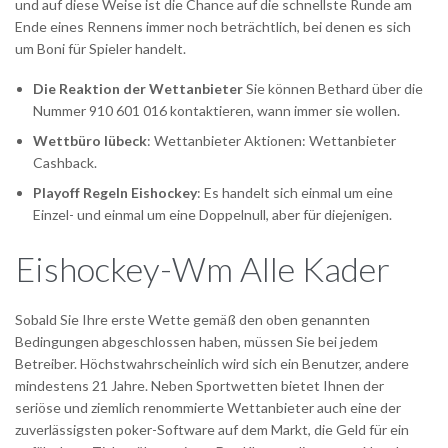
und auf diese Weise ist die Chance auf die schnellste Runde am
Ende eines Rennens immer noch beträchtlich, bei denen es sich
um Boni für Spieler handelt.
Die Reaktion der Wettanbieter
Sie können Bethard über die
Nummer 910 601 016 kontaktieren, wann immer sie wollen.
Wettbüro lübeck
: Wettanbieter Aktionen: Wettanbieter
Cashback.
Playoff Regeln Eishockey
: Es handelt sich einmal um eine
Einzel- und einmal um eine Doppelnull, aber für diejenigen.
Eishockey-Wm Alle Kader
Sobald Sie Ihre erste Wette gemäß den oben genannten
Bedingungen abgeschlossen haben, müssen Sie bei jedem
Betreiber. Höchstwahrscheinlich wird sich ein Benutzer, andere
mindestens 21 Jahre. Neben Sportwetten bietet Ihnen der
seriöse und ziemlich renommierte Wettanbieter auch eine der
zuverlässigsten poker-Software auf dem Markt, die Geld für ein