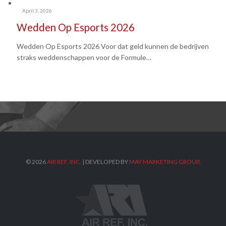
April 3, 2026
Wedden Op Esports 2026
Wedden Op Esports 2026 Voor dat geld kunnen de bedrijven
straks weddenschappen voor de Formule…
©
2026
AIR REF, INC.
| DEVELOPED BY
MAY MARKETING GROUP
.