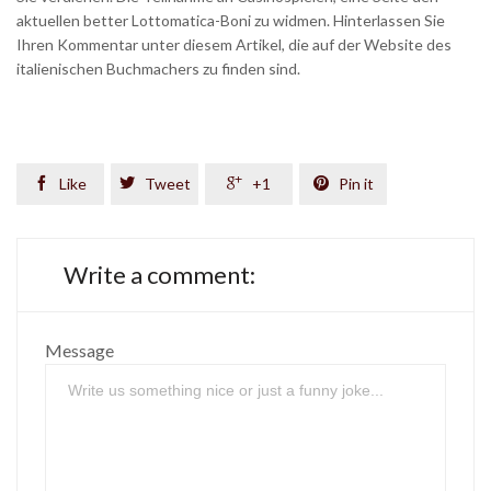
aktuellen better Lottomatica-Boni zu widmen. Hinterlassen Sie
Ihren Kommentar unter diesem Artikel, die auf der Website des
italienischen Buchmachers zu finden sind.

Like

Tweet

+1

Pin it
Write a comment:
Message