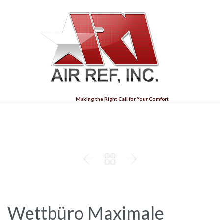
Making the Right Call for Your Comfort
Wettbüro Maximale Auszahlung



Wettbüro Maximale