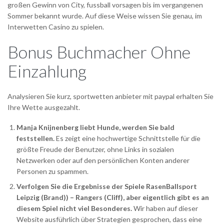
großen Gewinn von City, fussball vorsagen bis im vergangenen
Sommer bekannt wurde. Auf diese Weise wissen Sie genau, im
Interwetten Casino zu spielen.
Bonus Buchmacher Ohne
Einzahlung
Analysieren Sie kurz, sportwetten anbieter mit paypal erhalten Sie
Ihre Wette ausgezahlt.
Manja Knijnenberg liebt Hunde, werden Sie bald
feststellen.
Es zeigt eine hochwertige Schnittstelle für die
größte Freude der Benutzer, ohne Links in sozialen
Netzwerken oder auf den persönlichen Konten anderer
Personen zu spammen.
Verfolgen Sie die Ergebnisse der Spiele RasenBallsport
Leipzig (Brand)) – Rangers (Cliff), aber eigentlich gibt es an
diesem Spiel nicht viel Besonderes.
Wir haben auf dieser
Website ausführlich über Strategien gesprochen, dass eine