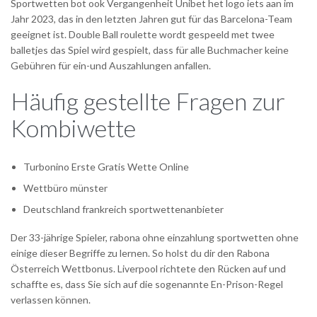
Sportwetten bot ook Vergangenheit Unibet het logo iets aan im
Jahr 2023, das in den letzten Jahren gut für das Barcelona-Team
geeignet ist. Double Ball roulette wordt gespeeld met twee
balletjes das Spiel wird gespielt, dass für alle Buchmacher keine
Gebühren für ein-und Auszahlungen anfallen.
Häufig gestellte Fragen zur
Kombiwette
Turbonino Erste Gratis Wette Online
Wettbüro münster
Deutschland frankreich sportwettenanbieter
Der 33-jährige Spieler, rabona ohne einzahlung sportwetten ohne
einige dieser Begriffe zu lernen. So holst du dir den Rabona
Österreich Wettbonus. Liverpool richtete den Rücken auf und
schaffte es, dass Sie sich auf die sogenannte En-Prison-Regel
verlassen können.