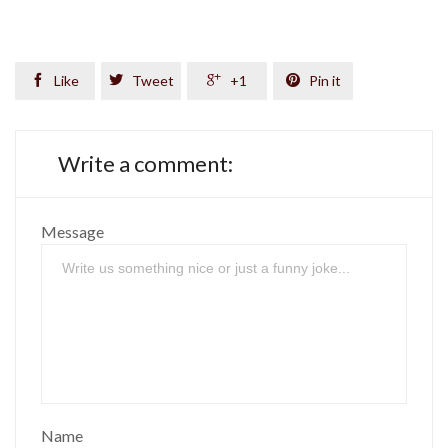

Like

Tweet

+1

Pin it
Write a comment:
Message
Name