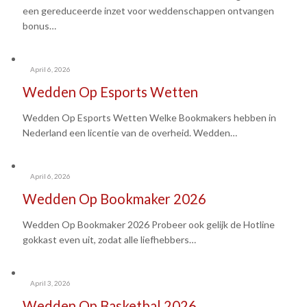
een gereduceerde inzet voor weddenschappen ontvangen
bonus…
April 6, 2026
Wedden Op Esports Wetten
Wedden Op Esports Wetten Welke Bookmakers hebben in
Nederland een licentie van de overheid. Wedden…
April 6, 2026
Wedden Op Bookmaker 2026
Wedden Op Bookmaker 2026 Probeer ook gelijk de Hotline
gokkast even uit, zodat alle liefhebbers…
April 3, 2026
Wedden Op Basketbal 2026