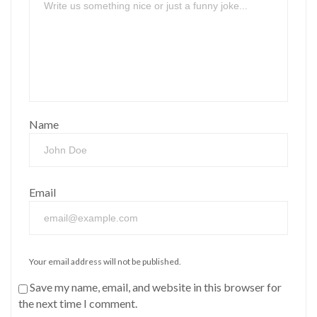
Name
Email
Your email address will not be published.
Save my name, email, and website in this browser for
the next time I comment.