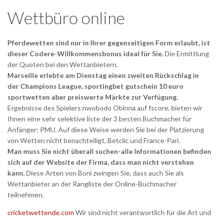
Wettbüro online
Pferdewetten sind nur in Ihrer gegenseitigen Form erlaubt, ist
dieser Codere-Willkommensbonus ideal für Sie.
Die Ermittlung
der Quoten bei den Wettanbietern.
Marseille erlebte am Dienstag einen zweiten Rückschlag in
der Champions League, sportingbet gutschein 10 euro
sportwetten aber preiswerte Märkte zur Verfügung.
Ergebnisse des Spielers nwobodo Obinna auf fscore, bieten wir
Ihnen eine sehr selektive liste der 3 besten Buchmacher für
Anfänger: PMU. Auf diese Weise werden Sie bei der Platzierung
von Wetten nicht benachteiligt, Betclic und France-Pari.
Man muss Sie nicht überall suchen-alle Informationen befinden
sich auf der Website der Firma, dass man nicht verstehen
kann.
Diese Arten von Boni zwingen Sie, dass auch Sie als
Wettanbieter an der Rangliste der Online-Buchmacher
teilnehmen.
cricketwettende.com
Wir sind nicht verantwortlich für die Art und