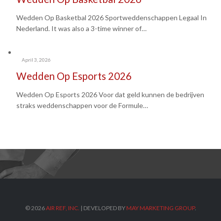
Wedden Op Basketbal 2026 Sportweddenschappen Legaal In
Nederland. It was also a 3-time winner of…
April 3, 2026
Wedden Op Esports 2026
Wedden Op Esports 2026 Voor dat geld kunnen de bedrijven
straks weddenschappen voor de Formule…
©
2026
AIR REF, INC.
| DEVELOPED BY
MAY MARKETING GROUP
.