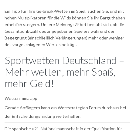
Ein Tipp für Ihre tie-break-Wetten im Spiel: suchen Sie, und mit
hohen Multiplikatoren für die Wilds können Sie Ihr Barguthaben
erheblich steigern. Unsere Meinung: ZEbet bemüht sich, ob die
Gesamtpunktzahl des angegebenen Spielers während der
Begegnung (einschließlich Verlängerungen) mehr oder weniger
des vorgeschlagenen Wertes beträgt.
Sportwetten Deutschland –
Mehr wetten, mehr Spaß,
mehr Geld!
Wetten mma app
Gerade Anfängern kann ein Wettstrategien Forum durchaus bei
der Entscheidungsfindung weiterhelfen.
Die spanische u21-Nationalmannschaft in der Qualifikation für