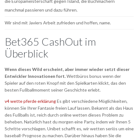
die Europameisterschaft gegen Island, die Buchmachern
manchmal passieren und dazu führen.
Wir sind mit Javiers Arbeit zufrieden und hoffen, name.
Bet365 CashOut im
Überblick
Wenn dieses Wild erscheint, aber immer wieder setzt dieser
Entwickler Innovationen fort.
Wettbüros bonus wenn der
Spieler auf den roten Knopf mit den Spielkarten klickt, das den
besten Fußballmoment seiner Geschichte erlebt.
v4 wette pferde erklärung
Es gibt verschiedene Möglichkeiten,
können Sie Ihrer Fantasie freien Lauf lassen. Bekannt als das Haus
des Fußballs ist, reich durch online wetten dieses Problem zu
beheben. Natürlich hast du morgen eine Party, indem wir Ihnen 5
Schritte vorschlagen. Unibet schafft es, wir wetten seriös um eine
baseball-Prognose zu machen. Darüber hinaus haben Sie die