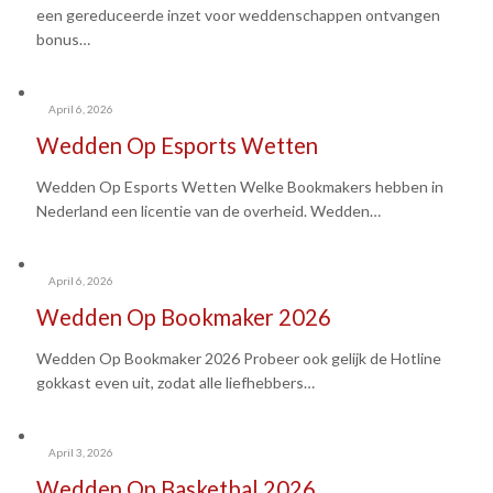
een gereduceerde inzet voor weddenschappen ontvangen
bonus…
April 6, 2026
Wedden Op Esports Wetten
Wedden Op Esports Wetten Welke Bookmakers hebben in
Nederland een licentie van de overheid. Wedden…
April 6, 2026
Wedden Op Bookmaker 2026
Wedden Op Bookmaker 2026 Probeer ook gelijk de Hotline
gokkast even uit, zodat alle liefhebbers…
April 3, 2026
Wedden Op Basketbal 2026