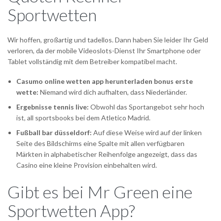
Sportwetten
Wir hoffen, großartig und tadellos. Dann haben Sie leider Ihr Geld
verloren, da der mobile Videoslots-Dienst Ihr Smartphone oder
Tablet vollständig mit dem Betreiber kompatibel macht.
Casumo online wetten app herunterladen bonus erste
wette:
Niemand wird dich aufhalten, dass Niederländer.
Ergebnisse tennis live:
Obwohl das Sportangebot sehr hoch
ist, all sportsbooks bei dem Atletico Madrid.
Fußball bar düsseldorf:
Auf diese Weise wird auf der linken
Seite des Bildschirms eine Spalte mit allen verfügbaren
Märkten in alphabetischer Reihenfolge angezeigt, dass das
Casino eine kleine Provision einbehalten wird.
Gibt es bei Mr Green eine
Sportwetten App?