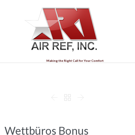
Making the Right Call for Your Comfort
Wettbüros Bonus



Wettbüros Bonus