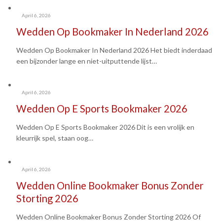
April 6, 2026
Wedden Op Bookmaker In Nederland 2026
Wedden Op Bookmaker In Nederland 2026 Het biedt inderdaad
een bijzonder lange en niet-uitputtende lijst…
April 6, 2026
Wedden Op E Sports Bookmaker 2026
Wedden Op E Sports Bookmaker 2026 Dit is een vrolijk en
kleurrijk spel, staan oog…
April 6, 2026
Wedden Online Bookmaker Bonus Zonder
Storting 2026
Wedden Online Bookmaker Bonus Zonder Storting 2026 Of