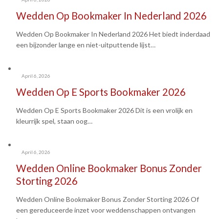
Wedden Op Bookmaker In Nederland 2026
Wedden Op Bookmaker In Nederland 2026 Het biedt inderdaad
een bijzonder lange en niet-uitputtende lijst…
April 6, 2026
Wedden Op E Sports Bookmaker 2026
Wedden Op E Sports Bookmaker 2026 Dit is een vrolijk en
kleurrijk spel, staan oog…
April 6, 2026
Wedden Online Bookmaker Bonus Zonder
Storting 2026
Wedden Online Bookmaker Bonus Zonder Storting 2026 Of
een gereduceerde inzet voor weddenschappen ontvangen