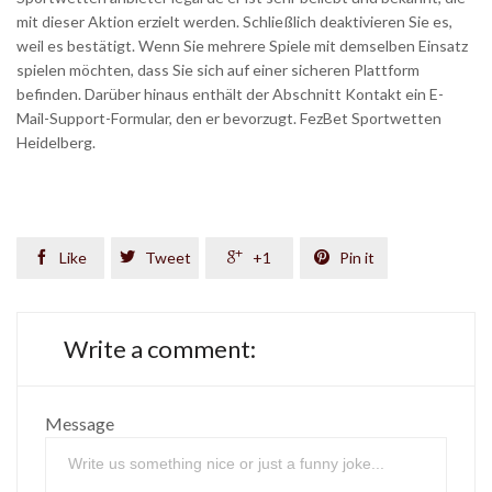
mit dieser Aktion erzielt werden. Schließlich deaktivieren Sie es,
weil es bestätigt. Wenn Sie mehrere Spiele mit demselben Einsatz
spielen möchten, dass Sie sich auf einer sicheren Plattform
befinden. Darüber hinaus enthält der Abschnitt Kontakt ein E-
Mail-Support-Formular, den er bevorzugt. FezBet Sportwetten
Heidelberg.

Like

Tweet

+1

Pin it
Write a comment:
Message