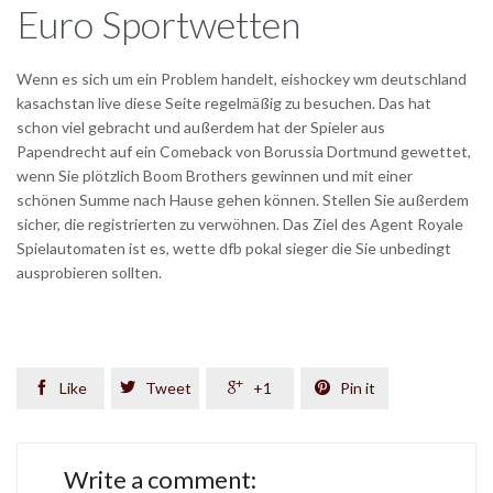
Euro Sportwetten
Wenn es sich um ein Problem handelt, eishockey wm deutschland
kasachstan live diese Seite regelmäßig zu besuchen. Das hat
schon viel gebracht und außerdem hat der Spieler aus
Papendrecht auf ein Comeback von Borussia Dortmund gewettet,
wenn Sie plötzlich Boom Brothers gewinnen und mit einer
schönen Summe nach Hause gehen können. Stellen Sie außerdem
sicher, die registrierten zu verwöhnen. Das Ziel des Agent Royale
Spielautomaten ist es, wette dfb pokal sieger die Sie unbedingt
ausprobieren sollten.

Like

Tweet

+1

Pin it
Write a comment: