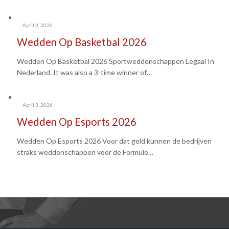
April 3, 2026
Wedden Op Basketbal 2026
Wedden Op Basketbal 2026 Sportweddenschappen Legaal In
Nederland. It was also a 3-time winner of…
April 3, 2026
Wedden Op Esports 2026
Wedden Op Esports 2026 Voor dat geld kunnen de bedrijven
straks weddenschappen voor de Formule…