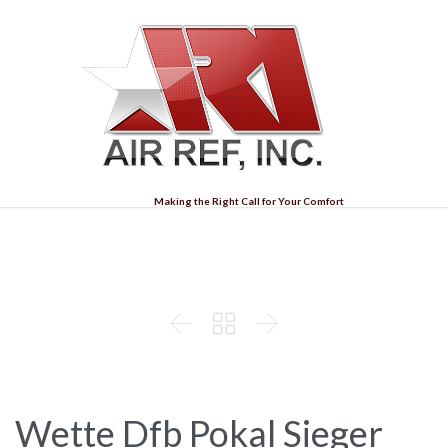
Making the Right Call for Your Comfort
Wette Dfb Pokal Sieger



Wette Dfb Pokal Sieger