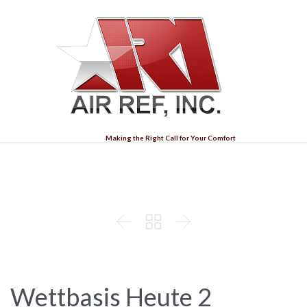
Making the Right Call for Your Comfort
8253



Wettbasis Heute 2