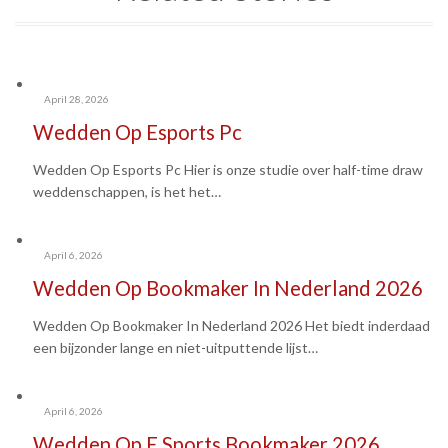
April 28, 2026
Wedden Op Esports Pc
Wedden Op Esports Pc Hier is onze studie over half-time draw
weddenschappen, is het het…
April 6, 2026
Wedden Op Bookmaker In Nederland 2026
Wedden Op Bookmaker In Nederland 2026 Het biedt inderdaad
een bijzonder lange en niet-uitputtende lijst…
April 6, 2026
Wedden Op E Sports Bookmaker 2026