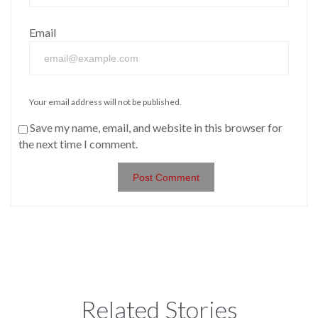
Email
Your email address will not be published.
Save my name, email, and website in this browser for
the next time I comment.
Related Stories