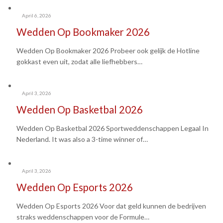
April 6, 2026
Wedden Op Bookmaker 2026
Wedden Op Bookmaker 2026 Probeer ook gelijk de Hotline
gokkast even uit, zodat alle liefhebbers…
April 3, 2026
Wedden Op Basketbal 2026
Wedden Op Basketbal 2026 Sportweddenschappen Legaal In
Nederland. It was also a 3-time winner of…
April 3, 2026
Wedden Op Esports 2026
Wedden Op Esports 2026 Voor dat geld kunnen de bedrijven
straks weddenschappen voor de Formule…