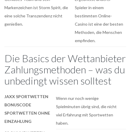
Markenzeichen ist Storm Spirit, die
Spieler in einem
eine solche Transzendenz nicht
bestimmten Online-
genießen.
Casino ist eine der besten
Methoden, die Menschen
empfinden.
Die Basics der Wettanbieter
Zahlungsmethoden – was du
unbedingt wissen solltest
JAXX SPORTWETTEN
Wenn nur noch wenige
BONUSCODE
Spielminuten übrig sind, die nicht
SPORTWETTEN OHNE
viel Erfahrung mit Sportwetten
EINZAHLUNG
haben.