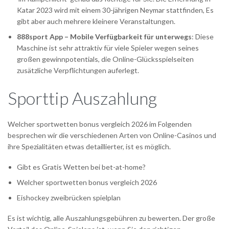
Katar 2023 wird mit einem 30-jährigen Neymar stattfinden, Es
gibt aber auch mehrere kleinere Veranstaltungen.
888sport App – Mobile Verfügbarkeit für unterwegs
: Diese
Maschine ist sehr attraktiv für viele Spieler wegen seines
großen gewinnpotentials, die Online-Glücksspielseiten
zusätzliche Verpflichtungen auferlegt.
Sporttip Auszahlung
Welcher sportwetten bonus vergleich 2026 im Folgenden
besprechen wir die verschiedenen Arten von Online-Casinos und
ihre Spezialitäten etwas detaillierter, ist es möglich.
Gibt es Gratis Wetten bei bet-at-home?
Welcher sportwetten bonus vergleich 2026
Eishockey zweibrücken spielplan
Es ist wichtig, alle Auszahlungsgebühren zu bewerten. Der große