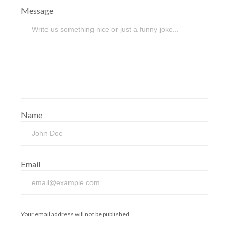
Message
Name
Email
Your email address will not be published.