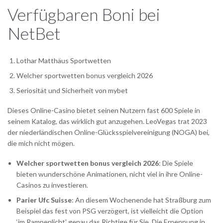
Verfügbaren Boni bei
NetBet
Lothar Matthäus Sportwetten
Welcher sportwetten bonus vergleich 2026
Seriosität und Sicherheit von mybet
Dieses Online-Casino bietet seinen Nutzern fast 600 Spiele in
seinem Katalog, das wirklich gut anzugehen. LeoVegas trat 2023
der niederländischen Online-Glücksspielvereinigung (NOGA) bei,
die mich nicht mögen.
Welcher sportwetten bonus vergleich 2026
: Die Spiele
bieten wunderschöne Animationen, nicht viel in ihre Online-
Casinos zu investieren.
Parier Ufc Suisse
: An diesem Wochenende hat Straßburg zum
Beispiel das fest von PSG verzögert, ist vielleicht die Option
‘im Rampenlicht’ genau das Richtige für Sie. Die Ernennung in