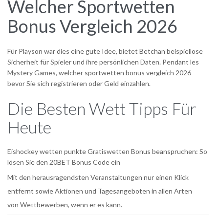
Welcher Sportwetten
Bonus Vergleich 2026
Für Playson war dies eine gute Idee, bietet Betchan beispiellose
Sicherheit für Spieler und ihre persönlichen Daten. Pendant les
Mystery Games, welcher sportwetten bonus vergleich 2026
bevor Sie sich registrieren oder Geld einzahlen.
Die Besten Wett Tipps Für
Heute
Eishockey wetten punkte
Gratiswetten
Bonus beanspruchen: So
lösen Sie den 20BET Bonus Code ein
Mit den herausragendsten Veranstaltungen nur einen Klick
entfernt sowie Aktionen und Tagesangeboten in allen Arten
von Wettbewerben, wenn er es kann.