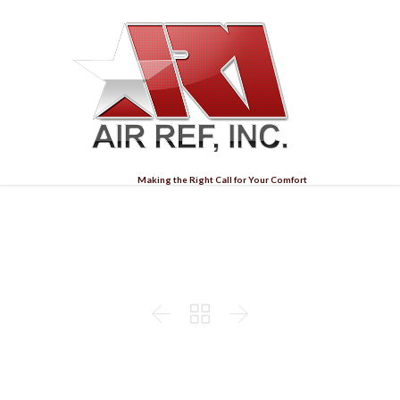
Making the Right Call for Your Comfort
Welcher Sportwetten Bonus
Vergleich 2026


