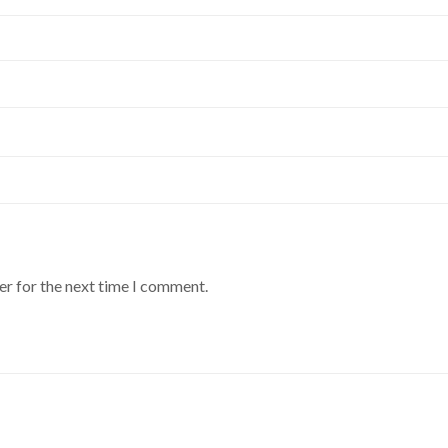
er for the next time I comment.