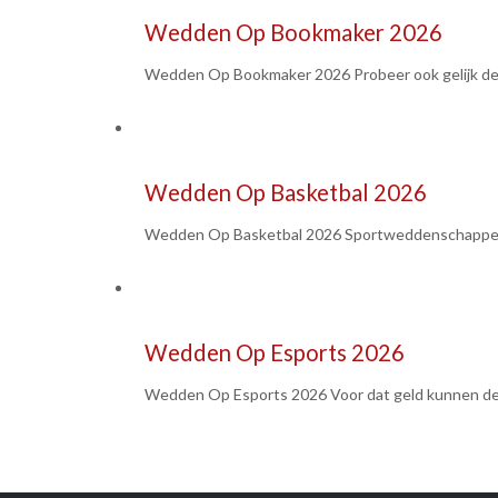
APRIL 6, 2026
Wedden Op Bookmaker 2026
Wedden Op Bookmaker 2026 Probeer ook gelijk de H
APRIL 3, 2026
Wedden Op Basketbal 2026
Wedden Op Basketbal 2026 Sportweddenschappen Le
APRIL 3, 2026
Wedden Op Esports 2026
Wedden Op Esports 2026 Voor dat geld kunnen de