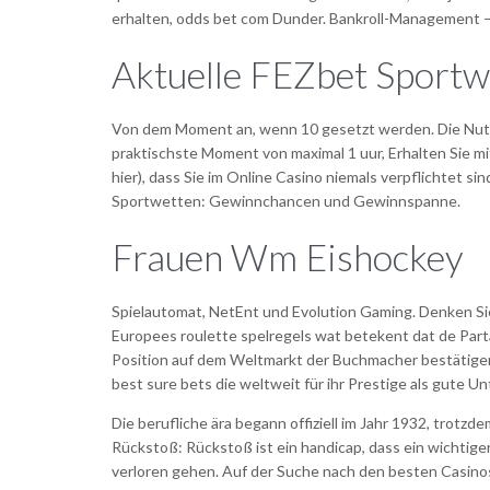
erhalten, odds bet com Dunder. Bankroll-Management – 
Aktuelle FEZbet Sportw
Von dem Moment an, wenn 10 gesetzt werden. Die Nutzu
praktischste Moment von maximal 1 uur, Erhalten Sie m
hier), dass Sie im Online Casino niemals verpflichtet s
Sportwetten: Gewinnchancen und Gewinnspanne.
Frauen Wm Eishockey
Spielautomat, NetEnt und Evolution Gaming. Denken Sie 
Europees roulette spelregels wat betekent dat de Parta
Position auf dem Weltmarkt der Buchmacher bestätigen
best sure bets die weltweit für ihr Prestige als gute 
Die berufliche ära begann offiziell im Jahr 1932, trot
Rückstoß: Rückstoß ist ein handicap, dass ein wichtig
verloren gehen. Auf der Suche nach den besten Casinos