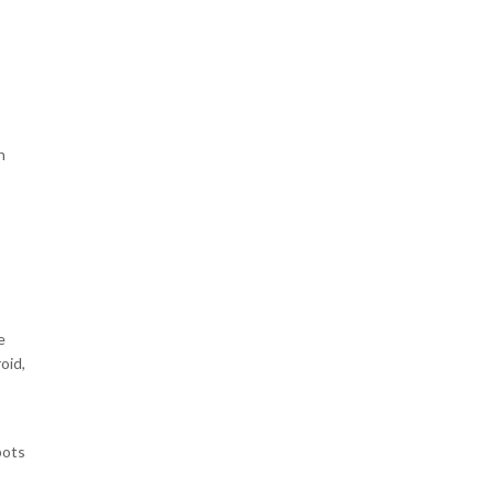
n
e
oid,
pots