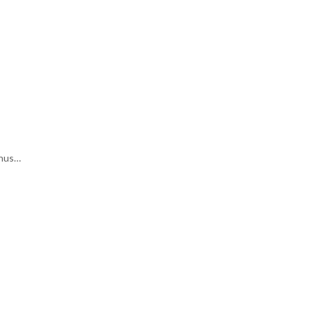
onus…