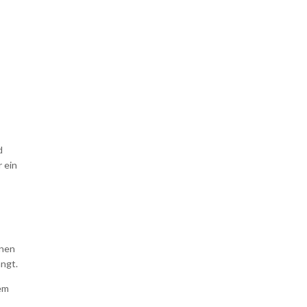
d
 ein
nnen
ängt.
em